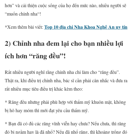
hơn” và cải thiện cuộc sống của họ đến mức nào, nhiều người sẽ
“muốn
chỉnh nha
“!
Top 10 địa chỉ Nha Khoa Nghệ An uy tín
*Xem thêm bài viết:
2)
Chỉnh nha
đem lại cho bạn nhiều lợi
ích hơn “răng đều”!
Rất nhiều người nghĩ rằng
chỉnh nha
chỉ làm cho “răng đều”.
Thật ra, khi điều trị chỉnh nha, bác sĩ cần phải cân nhắc và đưa ra
rất nhiều mục tiêu điều trị khác kèm theo:
* Răng đều nhưng phải phù hợp với thẩm mỹ khuôn mặt, không
bị hô hay móm thì mới đạt yêu cầu thẩm mỹ.
* Bạn đã có đủ các răng vĩnh viễn hay chưa? Nếu chưa, thì răng
đó bị ngầm hay là đã nhổ? Nếu đã nhổ răng, thì khoảng trống đó