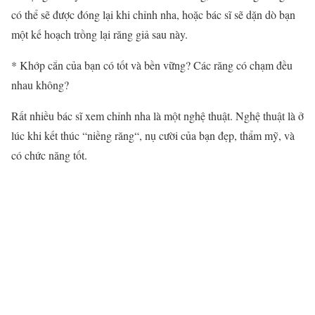
có thể sẽ được đóng lại khi
chỉnh nha
, hoặc bác sĩ sẽ dặn dò bạn
một kế hoạch trồng lại
răng giả
sau này.
* Khớp cắn của bạn có tốt và bền vững? Các răng có chạm đều
nhau không?
Rất nhiều bác sĩ xem
chỉnh nha
là một nghệ thuật. Nghệ thuật là ở
lúc khi kết thúc “
niềng răng
“, nụ cười của bạn đẹp, thẩm mỹ, và
có chức năng tốt.