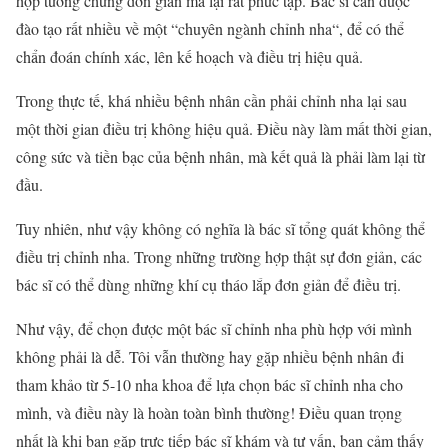
hợp tưởng chừng đơn giản mà lại rất phức tạp. Bác sĩ cần được
đào tạo rất nhiều về một “chuyên ngành
chỉnh nha
“, để có thể
chẩn đoán chính xác, lên kế hoạch và điều trị hiệu quả.
Trong thực tế, khá nhiều bệnh nhân cần phải
chỉnh nha
lại sau
một thời gian điều trị không hiệu quả. Điều này làm mất thời gian,
công sức và tiền bạc của bệnh nhân, mà kết quả là phải làm lại từ
đầu.
Tuy nhiên, như vậy không có nghĩa là bác sĩ tổng quát không thể
điều trị
chỉnh nha
. Trong những trường hợp thật sự đơn giản, các
bác sĩ có thể dùng những khí cụ tháo lắp đơn giản để điều trị.
Như vậy, để chọn được một bác sĩ
chỉnh nha
phù hợp với mình
không phải là dễ. Tôi vẫn thường hay gặp nhiều bệnh nhân đi
tham khảo từ 5-10 nha khoa để lựa chọn bác sĩ
chỉnh nha
cho
mình, và điều này là hoàn toàn bình thường! Điều quan trọng
nhất là khi bạn gặp trực tiếp bác sĩ khám và tư vấn, bạn cảm thấy