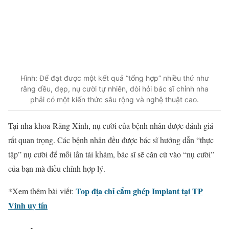
Hình: Để đạt được một kết quả “tổng hợp” nhiều thứ như
răng đều, đẹp, nụ cười tự nhiên, đòi hỏi bác sĩ chỉnh nha
phải có một kiến thức sâu rộng và nghệ thuật cao.
Tại
nha khoa
Răng Xinh, nụ cười của bệnh nhân được đánh giá
rất quan trọng. Các bệnh nhân đều được bác sĩ hướng dẫn “thực
tập” nụ cười để mỗi lần tái khám, bác sĩ sẽ căn cứ vào “nụ cười”
của bạn mà điều chỉnh hợp lý.
Top địa chỉ cắm ghép Implant tại TP
*Xem thêm bài viết:
Vinh uy tín