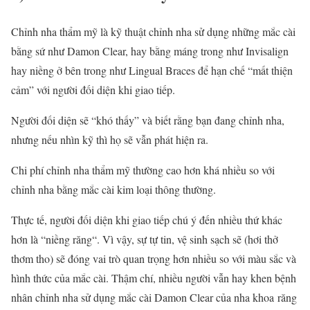
Chỉnh nha
thẩm mỹ là kỹ thuật
chỉnh nha
sử dụng những mắc cài
bằng sứ như Damon Clear, hay bằng máng trong như Invisalign
hay niềng ở bên trong như Lingual Braces để hạn chế “mất thiện
cảm” với người đối diện khi giao tiếp.
Người đối diện sẽ “khó thấy” và biết rằng bạn đang
chỉnh nha
,
nhưng nếu nhìn kỹ thì họ sẽ vẫn phát hiện ra.
Chi phí
chỉnh nha
thẩm mỹ thường cao hơn khá nhiều so với
chỉnh nha
bằng mắc cài kim loại thông thường.
Thực tế, người đối diện khi giao tiếp chú ý đến nhiều thứ khác
hơn là “
niềng răng
“. Vì vậy, sự tự tin, vệ sinh sạch sẽ (hơi thở
thơm tho) sẽ đóng vai trò quan trọng hơn nhiều so với màu sắc và
hình thức của mắc cài. Thậm chí, nhiều người vẫn hay khen bệnh
nhân
chỉnh nha
sử dụng mắc cài Damon Clear của
nha khoa răng