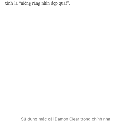
xinh
là “
niềng răng
nhìn đẹp quá!”.
Sử dụng mắc cài Damon Clear trong chỉnh nha