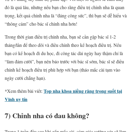
đó là quá lâu, nhưng nếu bạn cho rằng điều trị
chỉnh nha
là quan
trọng, kết quả
chỉnh nha
là “đáng công sức”, thì bạn sẽ dễ hiểu và
“thông cảm” cho bác sĩ
chỉnh nha
hơn!
Trong thời gian điều trị
chỉnh nha
, bạn sẽ cần gặp bác sĩ 1-2
tháng/lần để theo dõi và điều chỉnh theo kế hoạch điều trị. Nếu
bạn có kế hoạch đi du học, đi công tác dài ngày hay thậm chí là
“làm đám cưới”, bạn nên báo trước với bác sĩ sớm, bác sĩ sẽ điều
chỉnh kế hoạch điều trị phù hợp với bạn (tháo mắc cài tạm vào
ngày cưới chẳng hạn).
Top nha khoa niềng răng trong suốt tại
*Xem thêm bài viết:
Vinh uy tín
7)
Chỉnh nha
có đau không?
Trong 1 tuần đầu sau khi gắn mắc cài, cảm giác vướng víu sẽ làm