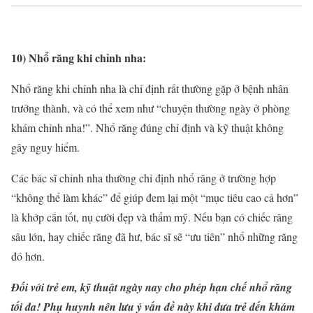
10) Nhổ răng khi c
hỉnh nha
:
Nhổ răng khi
chỉnh nha
là chỉ định rất thường gặp ở bệnh nhân
trưởng thành, và có thể xem như “chuyện thường ngày ở phòng
khám
chỉnh nha
!”. Nhổ răng đúng chỉ định và kỹ thuật không
gây nguy hiểm.
Các bác sĩ
chỉnh nha
thường chỉ định nhổ răng ở trường hợp
“không thể làm khác” để giúp đem lại một “mục tiêu cao cả hơn”
là khớp cắn tốt, nụ cười đẹp và thẩm mỹ. Nếu bạn có chiếc răng
sâu lớn, hay chiếc răng đã hư, bác sĩ sẽ “ưu tiên” nhổ những răng
đó hơn.
Đối với trẻ em, kỹ thuật ngày nay cho phép hạn chế nhổ răng
tối đa! Phụ huynh nên lưu ý vấn đề này khi đưa trẻ đến khám