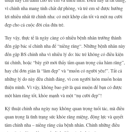
vì
chỉnh nha
mang tính chất dự phòng, và trẻ em sẽ được hưởng
lợi nhiều nhất từ chỉnh nha: có một khớp cắn tốt và một nụ cười
đẹp cho cả cuộc đời của đứa trẻ.
Tuy vậy, thực tế là ngày càng có nhiều bệnh nhân trưởng thành
đến gặp bác sĩ chỉnh nha để “
niềng răng
“. Những bệnh nhân này
đến gặp BS
chỉnh nha
vì nhiều lý do: lúc trẻ không có điều kiện
tài chính, hoặc “bây giờ mới thấy tầm quan trọng của hàm răng”,
hay chỉ đơn giản là “làm đẹp” và “muốn có người yêu!”. Tất cả
những lý do này đều chính đáng, vì con người luôn muốn hoàn
thiện mình. Vì vậy, không bao giờ là quá muộn để bạn có được
một hàm răng tốt, khỏe mạnh và một “nụ cười đẹp”!
Kỹ thuật
chỉnh nha
ngày nay không quan trọng tuổi tác, mà điều
quan trọng là tình trạng sức khỏe răng miệng, động lực và quyết
tâm
chỉnh nha
–
niềng răng
của bệnh nhân. Chính những điều