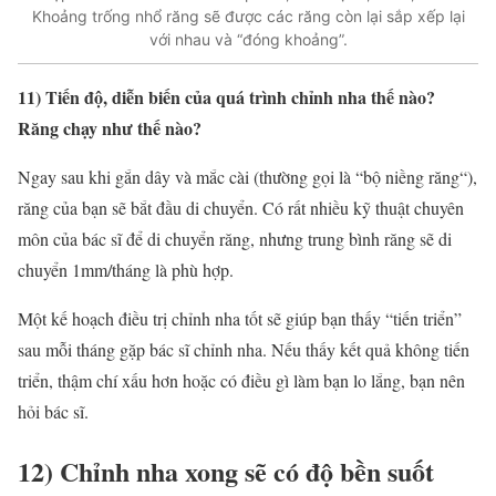
Khoảng trống nhổ răng sẽ được các răng còn lại sắp xếp lại
với nhau và “đóng khoảng”.
11) Tiến độ, diễn biến của quá trình
chỉnh nha
thế nào?
Răng chạy như thế nào?
Ngay sau khi gắn dây và mắc cài (thường gọi là “bộ
niềng răng
“),
răng của bạn sẽ bắt đầu di chuyển. Có rất nhiều kỹ thuật chuyên
môn của bác sĩ để di chuyển răng, nhưng trung bình răng sẽ di
chuyển 1mm/tháng là phù hợp.
Một kế hoạch điều trị chỉnh nha tốt sẽ giúp bạn thấy “tiến triển”
sau mỗi tháng gặp bác sĩ
chỉnh nha
. Nếu thấy kết quả không tiến
triển, thậm chí xấu hơn hoặc có điều gì làm bạn lo lắng, bạn nên
hỏi bác sĩ.
12)
Chỉnh nha
xong sẽ có độ bền suốt