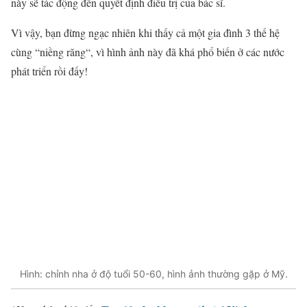
này sẽ tác động đến quyết định điều trị của bác sĩ.
Vì vậy, bạn đừng ngạc nhiên khi thấy cả một gia đình 3 thế hệ
cùng “
niềng răng
“, vì hình ảnh này đã khá phổ biến ở các nước
phát triển rồi đấy!
Hình: chỉnh nha ở độ tuổi 50-60, hình ảnh thường gặp ở Mỹ.