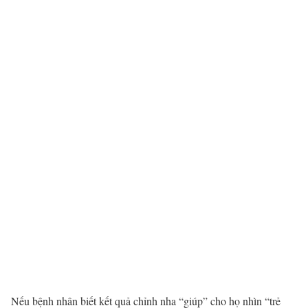
Nếu bệnh nhân biết kết quả
chỉnh nha
“giúp” cho họ nhìn “trẻ