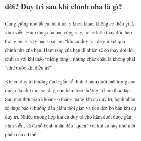
đời? Duy trì sau khi
chỉnh nha
là gì?
Cũng giống như tất cả thủ thuật y khoa khác, không có điều gì là
vĩnh viễn. Hàm răng của bạn cũng vậy, nó sẽ luôn thay đổi theo
thời gian, vì vậy bác sĩ sẽ làm “khí cụ duy trì” để giữ kết quả
chỉnh nha
của bạn. Hàm răng của bạn dĩ nhiên sẽ có thay đổi đôi
chút so với khi tháo “
niềng răng
“, nhưng chắc chắn là không phải
“như trước khi điều trị”!
Khí cụ duy trì thường được gắn cố định ở hàm dưới mặt trong của
răng cửa như một sợi dây, còn hàm trên thường là hàm tháo lắp.
Sau một thời gian khoảng 6 tháng mang khí cụ duy trì, bệnh nhân
sẽ được bác sĩ hướng dẫn giảm thời gian và tiến đến bỏ hẳn khí cụ
duy trì. Nhiều trường hợp khí cụ duy trì cho hàm dưới được gắn
vĩnh viễn, và đa số bệnh nhân đều “quen” với khí cụ này như một
phần của cơ thể.