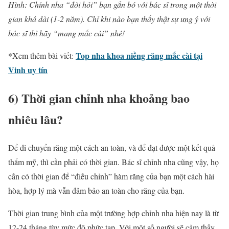
Hình:
Chỉnh nha
“đòi hỏi” bạn gắn bó với bác sĩ trong một thời
gian khá dài (1-2 năm). Chỉ khi nào bạn thấy thật sự ưng ý với
bác sĩ thì hãy “mang mắc cài” nhé!
Top nha khoa niềng răng mắc cài tại
*Xem thêm bài viết:
Vinh uy tín
6) Thời gian
chỉnh nha
khoảng bao
nhiêu lâu?
Để di chuyển răng một cách an toàn, và để đạt được một kết quả
thẩm mỹ, thì cần phải có thời gian. Bác sĩ
chỉnh nha
cũng vậy, họ
cần có thời gian để “điều chỉnh” hàm răng của bạn một cách hài
hòa, hợp lý mà vẫn đảm bảo an toàn cho răng của bạn.
Thời gian trung bình của một trường hợp
chỉnh nha
hiện nay là từ
12-24 tháng tùy mức độ phức tạp. Với một số người sẽ cảm thấy