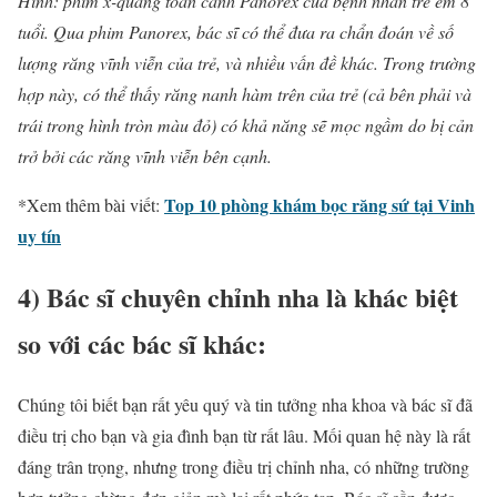
Hình: phim x-quang toàn cảnh Panorex của bệnh nhân trẻ em 8
tuổi. Qua phim Panorex, bác sĩ có thể đưa ra chẩn đoán về số
lượng răng vĩnh viễn của trẻ, và nhiều vấn đề khác. Trong trường
hợp này, có thể thấy răng nanh hàm trên của trẻ (cả bên phải và
trái trong hình tròn màu đỏ) có khả năng sẽ mọc ngầm do bị cản
trở bởi các răng vĩnh viễn bên cạnh.
Top 10 phòng khám bọc răng sứ tại Vinh
*Xem thêm bài viết:
uy tín
4) Bác sĩ chuyên
chỉnh nha
là khác biệt
so với các bác sĩ khác:
Chúng tôi biết bạn rất yêu quý và tin tưởng
nha khoa
và bác sĩ đã
điều trị cho bạn và gia đình bạn từ rất lâu. Mối quan hệ này là rất
đáng trân trọng, nhưng trong điều trị
chỉnh nha
, có những trường