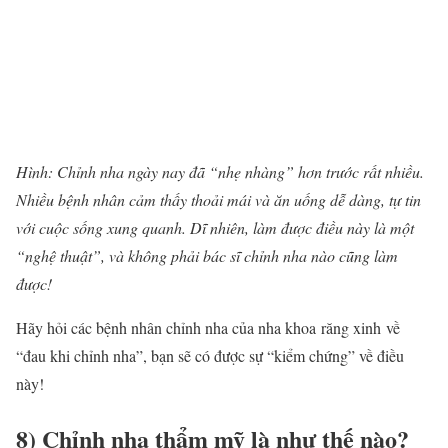
Hình:
Chỉnh nha
ngày nay đã “nhẹ nhàng” hơn trước rất nhiều.
Nhiều bệnh nhân cảm thấy thoải mái và ăn uống dễ dàng, tự tin
với cuộc sống xung quanh. Dĩ nhiên, làm được điều này là một
“nghệ thuật”, và không phải bác sĩ
chỉnh nha
nào cũng làm
được!
Hãy hỏi các bệnh nhân
chỉnh nha
của
nha khoa
răng xinh về
“đau khi chỉnh nha”, bạn sẽ có được sự “kiểm chứng” về điều
này!
8)
Chỉnh nha
thẩm mỹ là như thế nào?