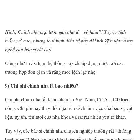
Hình:
Chỉnh nha
mặt lưỡi, gần như là “vô hình”! Tuy có tính
thẩm mỹ cao, nhưng loại hình điều trị này đòi hỏi kỹ thuật và tay
nghề của bác sĩ rất cao.
Cũng như Invisalign, hệ thống này chỉ áp dụng được với các
trường hợp đơn giản và răng mọc lệch lạc nhẹ.
9) Chi phí
chỉnh nha
là bao nhiêu?
Chi phí
chỉnh nha
rất khác nhau tại Việt Nam, từ 25 – 100 triệu
đồng. Chi phí này thay đổi dựa trên cách làm việc của bác sĩ, vật
liệu, uy tín, tên tuổi của
nha khoa
và rất rất nhiều yếu tố khác.
Tuy vậy, các bác sĩ
chỉnh nha
chuyên nghiệp thường rất “thương
bệnh nhân”! Nếu bạn gặp khó khăn về kinh tế, hãy nói với bác sĩ