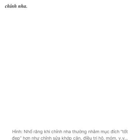
chỉnh nha
.
Hình: Nhổ răng khi chỉnh nha thường nhằm mục đích “tốt
đẹp” hơn như chỉnh sửa khớp cắn, điều trị hô, móm, v.v…