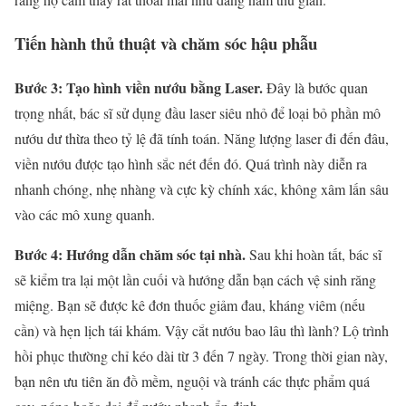
Tiến hành thủ thuật và chăm sóc hậu phẫu
Bước 3: Tạo hình viền nướu bằng Laser.
Đây là bước quan
trọng nhất, bác sĩ sử dụng đầu laser siêu nhỏ để loại bỏ phần mô
nướu dư thừa theo tỷ lệ đã tính toán. Năng lượng laser đi đến đâu,
viền nướu được tạo hình sắc nét đến đó. Quá trình này diễn ra
nhanh chóng, nhẹ nhàng và cực kỳ chính xác, không xâm lấn sâu
vào các mô xung quanh.
Bước 4: Hướng dẫn chăm sóc tại nhà.
Sau khi hoàn tất, bác sĩ
sẽ kiểm tra lại một lần cuối và hướng dẫn bạn cách vệ sinh răng
miệng. Bạn sẽ được kê đơn thuốc giảm đau, kháng viêm (nếu
cần) và hẹn lịch tái khám. Vậy cắt nướu bao lâu thì lành? Lộ trình
hồi phục thường chỉ kéo dài từ 3 đến 7 ngày. Trong thời gian này,
bạn nên ưu tiên ăn đồ mềm, nguội và tránh các thực phẩm quá