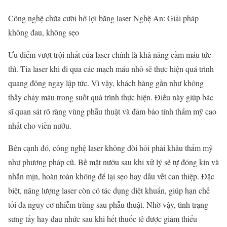
Công nghệ chữa cười hở lợi bằng laser Nghệ An: Giải pháp
không đau, không sẹo
Ưu điểm vượt trội nhất của laser chính là khả năng cầm máu tức
thì. Tia laser khi đi qua các mạch máu nhỏ sẽ thực hiện quá trình
quang đông ngay lập tức. Vì vậy, khách hàng gần như không
thấy chảy máu trong suốt quá trình thực hiện. Điều này giúp bác
sĩ quan sát rõ ràng vùng phẫu thuật và đảm bảo tính thẩm mỹ cao
nhất cho viền nướu.
Bên cạnh đó, công nghệ laser không đòi hỏi phải khâu thẩm mỹ
như phương pháp cũ. Bề mặt nướu sau khi xử lý sẽ tự đóng kín và
nhẵn mịn, hoàn toàn không để lại sẹo hay dấu vết can thiệp. Đặc
biệt, năng lượng laser còn có tác dụng diệt khuẩn, giúp hạn chế
tối đa nguy cơ nhiễm trùng sau phẫu thuật. Nhờ vậy, tình trạng
sưng tấy hay đau nhức sau khi hết thuốc tê được giảm thiểu