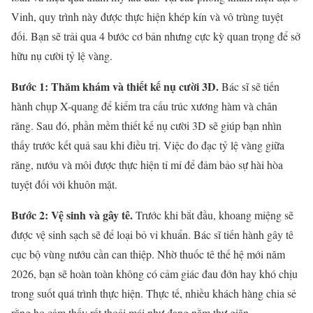
Vinh, quy trình này được thực hiện khép kín và vô trùng tuyệt
đối. Bạn sẽ trải qua 4 bước cơ bản nhưng cực kỳ quan trọng để sở
hữu nụ cười tỷ lệ vàng.
Bước 1: Thăm khám và thiết kế nụ cười 3D.
Bác sĩ sẽ tiến
hành chụp X-quang để kiểm tra cấu trúc xương hàm và chân
răng. Sau đó, phần mềm thiết kế nụ cười 3D sẽ giúp bạn nhìn
thấy trước kết quả sau khi điều trị. Việc đo đạc tỷ lệ vàng giữa
răng, nướu và môi được thực hiện tỉ mỉ để đảm bảo sự hài hòa
tuyệt đối với khuôn mặt.
Bước 2: Vệ sinh và gây tê.
Trước khi bắt đầu, khoang miệng sẽ
được vệ sinh sạch sẽ để loại bỏ vi khuẩn. Bác sĩ tiến hành gây tê
cục bộ vùng nướu cần can thiệp. Nhờ thuốc tê thế hệ mới năm
2026, bạn sẽ hoàn toàn không có cảm giác đau đớn hay khó chịu
trong suốt quá trình thực hiện. Thực tế, nhiều khách hàng chia sẻ
rằng họ cảm thấy rất thoải mái như đang nằm thư giãn.