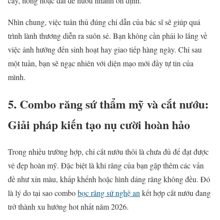
cay, nóng hoặc dai để nướu nhanh ổn định.
Nhìn chung, việc tuân thủ đúng chỉ dẫn của bác sĩ sẽ giúp quá
trình lành thương diễn ra suôn sẻ. Bạn không cần phải lo lắng về
việc ảnh hưởng đến sinh hoạt hay giao tiếp hàng ngày. Chỉ sau
một tuần, bạn sẽ ngạc nhiên với diện mạo mới đầy tự tin của
mình.
5. Combo răng sứ thẩm mỹ và cắt nướu:
Giải pháp kiến tạo nụ cười hoàn hảo
Trong nhiều trường hợp, chỉ cắt nướu thôi là chưa đủ để đạt được
vẻ đẹp hoàn mỹ. Đặc biệt là khi răng của bạn gặp thêm các vấn
đề như xỉn màu, khấp khểnh hoặc hình dáng răng không đều. Đó
là lý do tại sao combo
bọc răng sứ nghệ an
kết hợp cắt nướu đang
trở thành xu hướng hot nhất năm 2026.