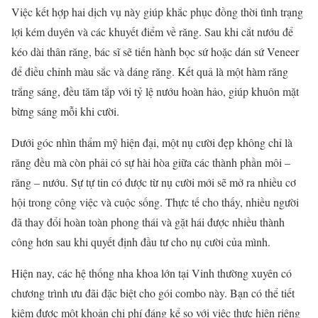
Việc kết hợp hai dịch vụ này giúp khắc phục đồng thời tình trạng
lợi kém duyên và các khuyết điểm về răng. Sau khi cắt nướu để
kéo dài thân răng, bác sĩ sẽ tiến hành bọc sứ hoặc dán sứ Veneer
để điều chỉnh màu sắc và dáng răng. Kết quả là một hàm răng
trắng sáng, đều tăm tắp với tỷ lệ nướu hoàn hảo, giúp khuôn mặt
bừng sáng mỗi khi cười.
Dưới góc nhìn thẩm mỹ hiện đại, một nụ cười đẹp không chỉ là
răng đều mà còn phải có sự hài hòa giữa các thành phần môi –
răng – nướu. Sự tự tin có được từ nụ cười mới sẽ mở ra nhiều cơ
hội trong công việc và cuộc sống. Thực tế cho thấy, nhiều người
đã thay đổi hoàn toàn phong thái và gặt hái được nhiều thành
công hơn sau khi quyết định đầu tư cho nụ cười của mình.
Hiện nay, các hệ thống nha khoa lớn tại Vinh thường xuyên có
chương trình ưu đãi đặc biệt cho gói combo này. Bạn có thể tiết
kiệm được một khoản chi phí đáng kể so với việc thực hiện riêng