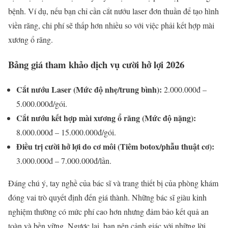
bệnh. Ví dụ, nếu bạn chỉ cần cắt nướu laser đơn thuần để tạo hình
viền răng, chi phí sẽ thấp hơn nhiều so với việc phải kết hợp mài
xương ổ răng.
Bảng giá tham khảo dịch vụ cười hở lợi 2026
Cắt nướu Laser (Mức độ nhẹ/trung bình):
2.000.000đ –
5.000.000đ/gói.
Cắt nướu kết hợp mài xương ổ răng (Mức độ nặng):
8.000.000đ – 15.000.000đ/gói.
Điều trị cười hở lợi do cơ môi (Tiêm botox/phẫu thuật cơ):
3.000.000đ – 7.000.000đ/lần.
Đáng chú ý, tay nghề của bác sĩ và trang thiết bị của phòng khám
đóng vai trò quyết định đến giá thành. Những bác sĩ giàu kinh
nghiệm thường có mức phí cao hơn nhưng đảm bảo kết quả an
toàn và bền vững. Ngược lại, bạn nên cảnh giác với những lời