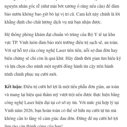
nguyên nhân gốc rễ (như mài bớt xương ổ răng nếu cần) để đảm
bảo nướu không bao giờ bò lại vị trí cũ. Cam kết này chính là lời
khẳng định cho chất lượng dịch vụ mà bạn nhận được.
Hệ thống phòng khám đạt chuẩn vô trùng của Bộ Y tế tại khu
vực TP. Vinh luôn đảm bảo môi trường điều trị sạch sẽ, an toàn.
Với sự hỗ trợ của công nghệ Laser tiên tiến, nỗi sợ đau đớn hay
biến chứng sẽ chỉ còn là quá khứ. Hãy dành thời gian tìm hiểu kỹ
và lựa chọn cho mình một người đồng hành tin cậy trên hành
trình chinh phục nụ cười mới.
Kết luận:
Điều trị cười hở lợi là một tiểu phẫu đơn giản, an toàn
và mang lại hiệu quả thẩm mỹ vượt trội nếu được thực hiện bằng
công nghệ Laser hiện đại tại cơ sở uy tín. Với mức giá hợp lý tại
Vinh năm 2026, bạn hoàn toàn có thể sở hữu nụ cười tự tin mà
không cần lo lắng về cảm giác đau đớn. Đừng để nụ cười hở lợi
làm rào cản thành công của bạn!