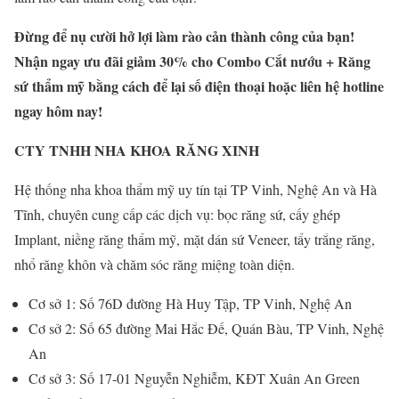
Đừng để nụ cười hở lợi làm rào cản thành công của bạn!
Nhận ngay ưu đãi giảm 30% cho Combo Cắt nướu + Răng
sứ thẩm mỹ bằng cách để lại số điện thoại hoặc liên hệ hotline
ngay hôm nay!
CTY TNHH NHA KHOA RĂNG XINH
Hệ thống nha khoa thẩm mỹ uy tín tại TP Vinh, Nghệ An và Hà
Tĩnh, chuyên cung cấp các dịch vụ: bọc răng sứ, cấy ghép
Implant, niềng răng thẩm mỹ, mặt dán sứ Veneer, tẩy trắng răng,
nhổ răng khôn và chăm sóc răng miệng toàn diện.
Cơ sở 1: Số 76D đường Hà Huy Tập, TP Vinh, Nghệ An
Cơ sở 2: Số 65 đường Mai Hắc Đế, Quán Bàu, TP Vinh, Nghệ
An
Cơ sở 3: Số 17-01 Nguyễn Nghiễm, KĐT Xuân An Green