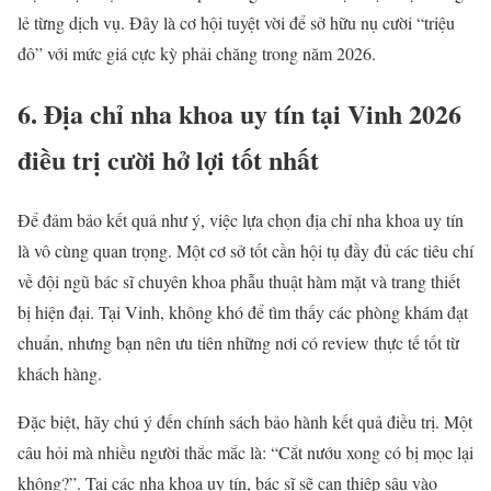
lẻ từng dịch vụ. Đây là cơ hội tuyệt vời để sở hữu nụ cười “triệu
đô” với mức giá cực kỳ phải chăng trong năm 2026.
6. Địa chỉ nha khoa uy tín tại Vinh 2026
điều trị cười hở lợi tốt nhất
Để đảm bảo kết quả như ý, việc lựa chọn địa chỉ nha khoa uy tín
là vô cùng quan trọng. Một cơ sở tốt cần hội tụ đầy đủ các tiêu chí
về đội ngũ bác sĩ chuyên khoa phẫu thuật hàm mặt và trang thiết
bị hiện đại. Tại Vinh, không khó để tìm thấy các phòng khám đạt
chuẩn, nhưng bạn nên ưu tiên những nơi có review thực tế tốt từ
khách hàng.
Đặc biệt, hãy chú ý đến chính sách bảo hành kết quả điều trị. Một
câu hỏi mà nhiều người thắc mắc là: “Cắt nướu xong có bị mọc lại
không?”. Tại các nha khoa uy tín, bác sĩ sẽ can thiệp sâu vào