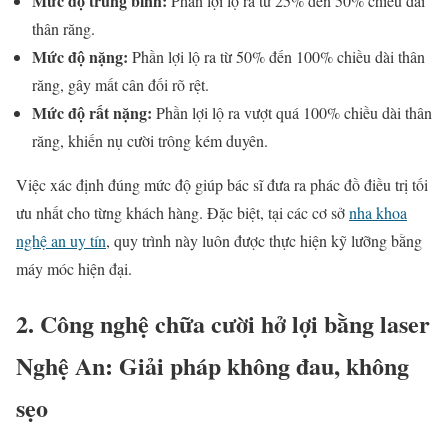
Mức độ trung bình:
Phần lợi lộ ra từ 25% đến 50% chiều dài
thân răng.
Mức độ nặng:
Phần lợi lộ ra từ 50% đến 100% chiều dài thân
răng, gây mất cân đối rõ rệt.
Mức độ rất nặng:
Phần lợi lộ ra vượt quá 100% chiều dài thân
răng, khiến nụ cười trông kém duyên.
Việc xác định đúng mức độ giúp bác sĩ đưa ra phác đồ điều trị tối
ưu nhất cho từng khách hàng. Đặc biệt, tại các cơ sở
nha khoa
nghệ an uy tín
, quy trình này luôn được thực hiện kỹ lưỡng bằng
máy móc hiện đại.
2. Công nghệ chữa cười hở lợi bằng laser
Nghệ An: Giải pháp không đau, không
sẹo