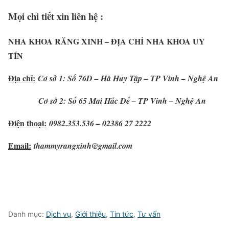
Mọi chi tiết xin liên hệ :
NHA KHOA RĂNG XINH – ĐỊA CHỈ NHA KHOA UY
TÍN
Địa chỉ:
Cơ sở 1: Số 76D – Hà Huy Tập – TP Vinh – Nghệ An
Cơ sở 2: Số 65 Mai Hắc Đế – TP Vinh – Nghệ An
Điện thoại:
0982.353.536 – 02386 27 2222
Email:
thammyrangxinh@gmail.com
Danh mục:
Dịch vụ
,
Giới thiệu
,
Tin tức
,
Tư vấn