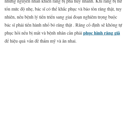
những nguyên nhân khiến răng bị phá hủy nhanh. Khi răng bị hư
tổn mức độ nhẹ, bác sĩ có thể khắc phục và bảo tồn răng thật, tuy
nhiên, nếu bệnh lý tiến triển sang giai đoạn nghiêm trọng buộc
bác sĩ phải tiến hành nhổ bỏ răng thật . Răng cố định sẽ không tự
phục hình răng giả
phục hồi nếu bị mất và bệnh nhân cần phải
để hiệu quả vấn đề thẩm mỹ và ăn nhai.