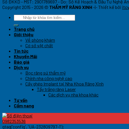
Số ĐKKD - MST: 2901789697 - Do: Sở Kế Hoạch & Đầu Tư Nghệ An
Copyright 2015 - 2026 ©
THẨM MỸ RĂNG XINH
-|- Thiết kế bởi
itc
Trang chủ
Giới thiệu
Về phòng khám
Cơ sở vật chất
Tin tức
Khuyến Mãi
Báo giá
Dịch vụ
Bọc răng sứ thẩm mỹ
Chỉnh nha công nghệ cao
Cấy ghép Implant tại Nha Khoa Răng Xinh
Tẩy trắng răng Laser
Các dịch vụ nha khoa khác
Tư vấn
Cẩm nang
0982353536
gtag('config', 'UA-232809797-1');