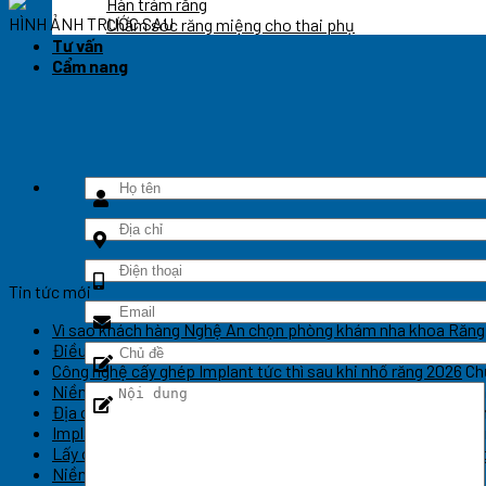
Hàn trám răng
HÌNH ẢNH TRƯỚC SAU
Chăm sóc răng miệng cho thai phụ
Tư vấn
Cẩm nang
Tin tức mới
Vì sao khách hàng Nghệ An chọn phòng khám nha khoa Răng
Điều trị cười hở lợi tại Vinh giá bao nhiêu? Có đau không?
Chứ
Công nghệ cấy ghép Implant tức thì sau khi nhổ răng 2026
Ch
Niềng răng Invisalign tại Nghệ An – Thẩm mỹ kín đáo
Chức năn
Địa chỉ điều trị nha chu chuyên sâu tại Nghệ An
Chức năng bìn
Implant thẩm mỹ phục hồi nụ cười tự nhiên Nghệ An
Chức năn
Lấy cao răng sạch sâu an toàn không đau Nghệ An
Chức năng 
Niềng răng hô móm hiệu quả cao tại Nghệ An
Chức năng bình 