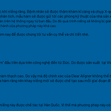
ớc khi niềng răng, Bệnh nhân sẽ được thăm khám kĩ càng và chụp X-q
 phân tích, mẫu hàm sẽ được gửi tới các phòng kỹ thuật của nhà sản 
oán trên hệ thống ngay từ ban đầu. Do đó quá trình niềng sẽ không bị gi
giá thành của phương pháp này khá cao.
 nay để được chúng tôi tư vấn cụ thể và chi tiết nhé.
am” đầu tiên dựa trên công nghệ đến từ Đức. Do được sản xuất tại V
 hàm thạch cao. Do vậy mà độ chính xác của Clear Aligner không th
 hàm răng nên khay niềng mới sẽ được chế tạo sau mỗi giai đoạn điều
 niềng này được chế tác tại Hàn Quốc. Vì thế mà phương pháp này có c