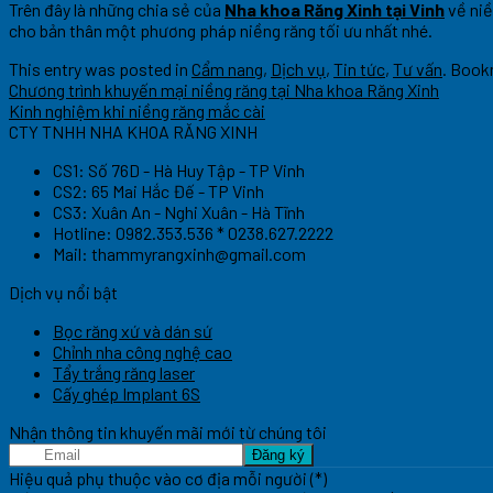
Trên đây là những chia sẻ của
Nha khoa Răng Xinh tại Vinh
về niề
cho bản thân một phương pháp niềng răng tối ưu nhất nhé.
This entry was posted in
Cẩm nang
,
Dịch vụ
,
Tin tức
,
Tư vấn
. Book
Chương trình khuyến mại niềng răng tại Nha khoa Răng Xinh
Kinh nghiệm khi niềng răng mắc cài
CTY TNHH NHA KHOA RĂNG XINH
CS1: Số 76D - Hà Huy Tập - TP Vinh
CS2: 65 Mai Hắc Đế - TP Vinh
CS3: Xuân An - Nghi Xuân - Hà Tĩnh
Hotline: 0982.353.536 * 0238.627.2222
Mail:
thammyrangxinh@gmail.com
Dịch vụ nổi bật
Bọc răng xứ và dán sứ
Chỉnh nha công nghệ cao
Tẩy trắng răng laser
Cấy ghép Implant 6S
Nhận thông tin khuyến mãi mới từ chúng tôi
Hiệu quả phụ thuộc vào cơ địa mỗi người (*)