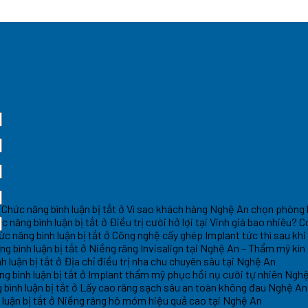
Chức năng bình luận bị tắt
ở Vì sao khách hàng Nghệ An chọn phòng
c năng bình luận bị tắt
ở Điều trị cười hở lợi tại Vinh giá bao nhiêu?
ức năng bình luận bị tắt
ở Công nghệ cấy ghép Implant tức thì sau khi
g bình luận bị tắt
ở Niềng răng Invisalign tại Nghệ An – Thẩm mỹ kín
h luận bị tắt
ở Địa chỉ điều trị nha chu chuyên sâu tại Nghệ An
g bình luận bị tắt
ở Implant thẩm mỹ phục hồi nụ cười tự nhiên Ngh
bình luận bị tắt
ở Lấy cao răng sạch sâu an toàn không đau Nghệ An
luận bị tắt
ở Niềng răng hô móm hiệu quả cao tại Nghệ An