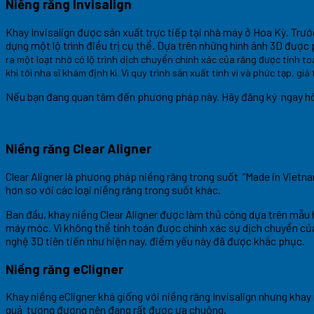
Niềng răng Invisalign
Khay Invisalign được sản xuất trực tiếp tại nhà máy ở Hoa Kỳ. Trư
dựng một lộ trình điều trị cụ thể. Dựa trên những hình ảnh 3D được
ra một loạt nhờ có lộ trình dịch chuyển chính xác của răng được tính t
khi tới nha sĩ khám định kì. Vì quy trình sản xuất tinh vi và phức tạp, 
Nếu bạn đang quan tâm đến phương pháp này. Hãy đăng ký ngay hôm
Niềng răng Clear Aligner
Clear Aligner là phương pháp niềng răng trong suốt “Made in Vietn
hơn so với các loại niềng răng trong suốt khác.
Ban đầu, khay niềng Clear Aligner được làm thủ công dựa trên mẫu
máy móc. Vì không thể tính toán được chính xác sự dịch chuyển của
nghệ 3D tiên tiến như hiện nay, điểm yếu này đã được khắc phục.
Niềng răng eCligner
Khay niềng eCligner khá giống với niềng răng Invisalign nhưng khay
quả tương đương nên đang rất được ưa chuộng.