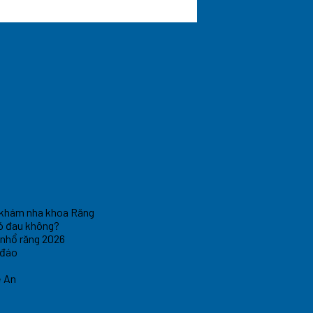
 khám nha khoa Răng
 Có đau không?
 nhổ răng 2026
 đáo
ệ An