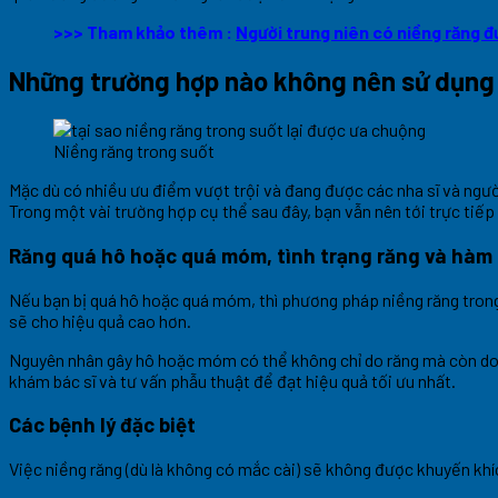
>>> Tham khảo thêm :
Người trung niên có niềng răng 
Những trường hợp nào không nên sử dụng 
Niềng răng trong suốt
Mặc dù có nhiều ưu điểm vượt trội và đang được các nha sĩ và ng
Trong một vài trường hợp cụ thể sau đây, bạn vẫn nên tới trực tiếp 
Răng quá hô hoặc quá móm, tình trạng răng và hàm
Nếu bạn bị quá hô hoặc quá móm, thì phương pháp niềng răng trong
sẽ cho hiệu quả cao hơn.
Nguyên nhân gây hô hoặc móm có thể không chỉ do răng mà còn do x
khám bác sĩ và tư vấn phẫu thuật để đạt hiệu quả tối ưu nhất.
Các bệnh lý đặc biệt
Việc niềng răng (dù là không có mắc cài) sẽ không được khuyến k