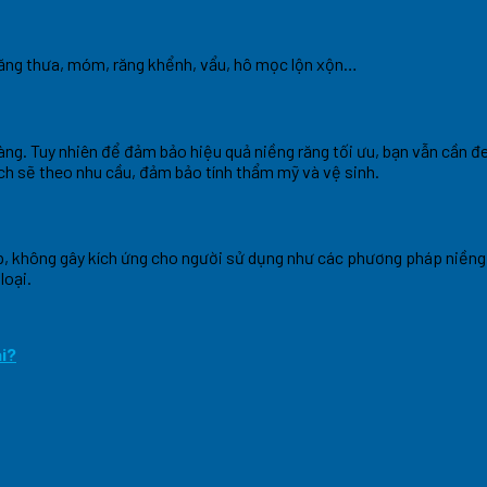
ăng thưa, móm, răng khểnh, vẩu, hô mọc lộn xộn…
 dàng. Tuy nhiên để đảm bảo hiệu quả niềng răng tối ưu, bạn vẫn cần đ
ạch sẽ theo nhu cầu, đảm bảo tính thẩm mỹ và vệ sinh.
p, không gây kích ứng cho người sử dụng như các phương pháp niềng
loại.
i?