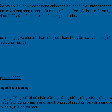
ẩm mỹ nói chung và công nghệ chỉnh nha nói riêng. Nếu niềng răng tr
 thẩm mỹ, niềng răng trong suốt mang đến sự tiện lợi, thoải mái, và tự
t dưới đây để có câu trả lời của riêng mình nhé.
eo hình dạng và cấu trúc hàm răng của bạn. Khay ôm sát vào cung răn
 sử dụng mắc cài.
nhật năm 2022
người sử dụng
ng, người ngoài rất dễ nhận biết bạn đang niềng răng, niềng răng t
 thế này mà phương pháp niềng răng trong suốt rất phù hợp với những
ên, ca sĩ, MC, người mẫu …