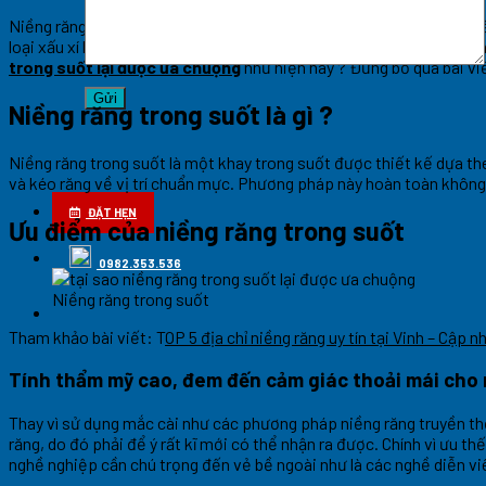
Niềng răng trong suốt là một bước tiến vượt trội của công nghệ th
loại xấu xí khiến người niềng khó chịu, tự ti thì nhờ ưu thế về mặt
trong suốt lại được ưa chuộng
như hiện nay ? Đừng bỏ qua bài viế
Niềng răng trong suốt là gì ?
Niềng răng trong suốt là một khay trong suốt được thiết kế dựa th
và kéo răng về vị trí chuẩn mực. Phương pháp này hoàn toàn không
ĐẶT HẸN
Ưu điểm của niềng răng trong suốt
0982.353.536
Niềng răng trong suốt
Tham khảo bài viết: T
OP 5 địa chỉ niềng răng uy tín tại Vinh – Cập 
Tính thẩm mỹ cao, đem đến cảm giác thoải mái cho 
Thay vì sử dụng mắc cài như các phương pháp niềng răng truyền thố
răng, do đó phải để ý rất kĩ mới có thể nhận ra được. Chính vì ưu
nghề nghiệp cần chú trọng đến vẻ bề ngoài như là các nghề diễn vi