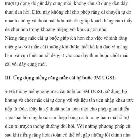
trượt tự động để giữ dây cung môi, không cần sử dụng đến dây
thun đàn hồi. Điều này không chỉ cho phép răng di chuyển tự do
nhanh chóng và thoải mái hơn mà còn giúp khách hàng cảm thấy
dễ chịu hơn trong khoang miệng với khí cụ gọn nhẹ.
Niềng răng mắc cài tự buộc giúp ích hơn cho việc vệ sinh răng
miệng so với mắc cài thường khi được thiết kế kín đáo vì mảng
bám và vụn thức ăn rất dễ giắt vào các dây thun buộc chốt mắc
cài với dây cung môi.
III. Ứng dụng niềng răng mắc cài tự buộc 3M UGSL
+ Hệ thống niềng răng mắc cài tự buộc 3M UGSL sử dụng bộ
khung và chốt mắc cài tự động với vật liệu tân tiến nhập khẩu trực
tiếp từ Đức. Đây là kỹ thuật hoàn toàn mới cho phép giảm thiểu
việc loại bỏ răng hoặc can thiệp bằng cách nong hàm mà hỗ trợ
điều trị truyền thống thường đòi hỏi. Với những phương pháp cũ,
sau khi niềng răng hoàn toàn có thể bắt gặp những lỗi chỉnh nha