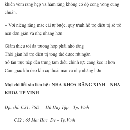
khiến vòm răng hẹp và hàm răng không có độ cong vòng cung
chuẩn.
+ Với niềng răng mắc cài tự buộc, quy trình hỗ trợ điều trị sẽ trở
nên đơn giản và nhẹ nhàng hơn:
Giảm thiểu tối đa trường hợp phải nhổ răng
Thời gian hỗ trợ điều trị tổng thể được rút ngắn
Số lần trực tiếp đến trung tâm điều chỉnh lực căng kéo ít hơn
Cảm giác khi đeo khí cụ thoải mái và nhẹ nhàng hơn
Mọi chi tiết xin liên hệ : NHA KHOA RĂNG XINH – NHA
KHOA TP VINH
Địa chỉ: CS1: 76D – Hà Huy Tập – Tp. Vinh
CS2 : 65 Mai Hắc Đế – Tp.Vinh