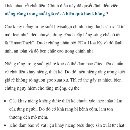
khác nhau về chất liệu. Chính điều này đã quyết định đến việc
niềng răng trong suốt giá rẻ có hiệu quả hay không
?
Các khay niềng trong suốt Invisalign chính hãng được sản xuất từ
một loại nhựa dẻo chuyên dụng. Được cấp bằng sáng chế có tên
là “SmartTrack”. Được chứng nhận bởi FDA Hoa Kỳ về độ lành
tính, an toàn và độ bền chắc cao trong chỉnh nha.
Niềng răng trong suốt giá rẻ khó có thể đảm bảo được tiêu chuẩn
về chất liệu khay niềng, thiết kế. Do đó, nếu niềng răng trong suốt
giá rẻ không rõ nguồn gốc xuất xứ. Thì có thể gây ra nhiều biến
chứng nguy hiểm cho răng miệng, cụ thể:
Các khay niềng không được thiết kế chuẩn xác theo mẫu hàm
của từng người. Do đó có khả răng bị kênh cộm, làm tổn
thương đến mô mềm.
Khó đảm bảo về vật liệu khay niềng.Nếu được sản xuất từ chất