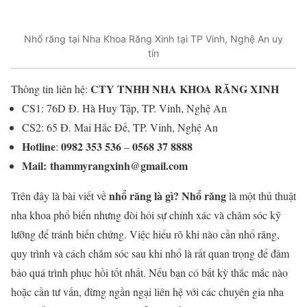
Nhổ răng tại Nha Khoa Răng Xinh tại TP Vinh, Nghệ An uy
tín
CTY TNHH NHA KHOA RĂNG XINH
Thông tin liên hệ:
CS1: 76D Đ. Hà Huy Tập, TP. Vinh, Nghệ An
CS2: 65 Đ. Mai Hắc Đế, TP. Vinh, Nghệ An
Hotline
0982 353 536
0568 37 8888
:
–
Mail:
thammyrangxinh@gmail.com
nhổ răng là gì?
Nhổ răng
Trên đây là bài viết về
là một thủ thuật
nha khoa phổ biến nhưng đòi hỏi sự chính xác và chăm sóc kỹ
lưỡng để tránh biến chứng. Việc hiểu rõ khi nào cần nhổ răng,
quy trình và cách chăm sóc sau khi nhổ là rất quan trọng để đảm
bảo quá trình phục hồi tốt nhất. Nếu bạn có bất kỳ thắc mắc nào
hoặc cần tư vấn, đừng ngần ngại liên hệ với các chuyên gia nha