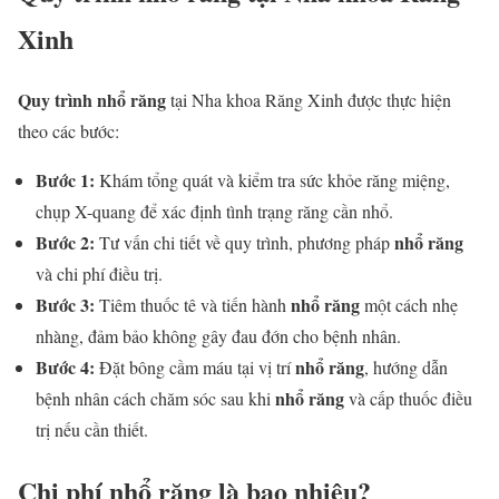
Xinh
Quy trình nhổ răng
tại Nha khoa Răng Xinh được thực hiện
theo các bước:
Bước 1:
Khám tổng quát và kiểm tra sức khỏe răng miệng,
chụp X-quang để xác định tình trạng răng cần nhổ.
Bước 2:
nhổ răng
Tư vấn chi tiết về quy trình, phương pháp
và chi phí điều trị.
Bước 3:
nhổ răng
Tiêm thuốc tê và tiến hành
một cách nhẹ
nhàng, đảm bảo không gây đau đớn cho bệnh nhân.
Bước 4:
nhổ răng
Đặt bông cầm máu tại vị trí
, hướng dẫn
nhổ răng
bệnh nhân cách chăm sóc sau khi
và cấp thuốc điều
trị nếu cần thiết.
Chi phí nhổ răng là bao nhiêu?