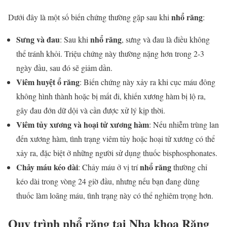
nhổ răng
Dưới đây là một số biến chứng thường gặp sau khi
:
Sưng và đau
nhổ răng
: Sau khi
, sưng và đau là điều không
thể tránh khỏi. Triệu chứng này thường nặng hơn trong 2-3
ngày đầu, sau đó sẽ giảm dần.
Viêm huyệt ổ răng
: Biến chứng này xảy ra khi cục máu đông
không hình thành hoặc bị mất đi, khiến xương hàm bị lộ ra,
gây đau đớn dữ dội và cần được xử lý kịp thời.
Viêm tủy xương và hoại tử xương hàm
: Nếu nhiễm trùng lan
đến xương hàm, tình trạng viêm tủy hoặc hoại tử xương có thể
xảy ra, đặc biệt ở những người sử dụng thuốc bisphosphonates.
Chảy máu kéo dài
nhổ răng
: Chảy máu ở vị trí
thường chỉ
kéo dài trong vòng 24 giờ đầu, nhưng nếu bạn đang dùng
thuốc làm loãng máu, tình trạng này có thể nghiêm trọng hơn.
Quy trình nhổ răng tại Nha khoa Răng