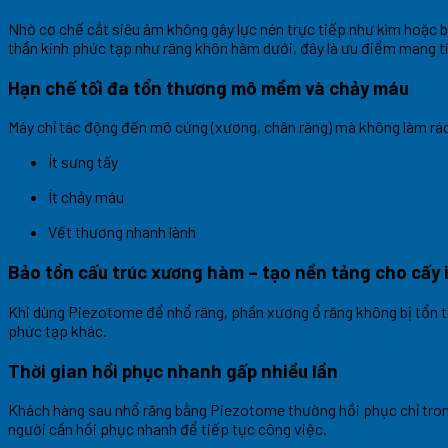
Nhờ cơ chế cắt siêu âm không gây lực nén trực tiếp như kìm hoặc 
thần kinh phức tạp như răng khôn hàm dưới, đây là ưu điểm mang t
Hạn chế tối đa tổn thương mô mềm và chảy máu
Máy chỉ tác động đến mô cứng (xương, chân răng) mà không làm rá
Ít sưng tấy
Ít chảy máu
Vết thương nhanh lành
Bảo tồn cấu trúc xương hàm – tạo nền tảng cho cấy 
Khi dùng Piezotome để nhổ răng, phần xương ổ răng không bị tổn th
phức tạp khác.
Thời gian hồi phục nhanh gấp nhiều lần
Khách hàng sau nhổ răng bằng Piezotome thường hồi phục chỉ trong 
người cần hồi phục nhanh để tiếp tục công việc.