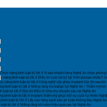
Chức năng bình luận bị tắt
ở Vì sao khách hàng Nghệ An chọn phòng
c năng bình luận bị tắt
ở Điều trị cười hở lợi tại Vinh giá bao nhiêu?
ức năng bình luận bị tắt
ở Công nghệ cấy ghép Implant tức thì sau khi
g bình luận bị tắt
ở Niềng răng Invisalign tại Nghệ An – Thẩm mỹ kín
h luận bị tắt
ở Địa chỉ điều trị nha chu chuyên sâu tại Nghệ An
g bình luận bị tắt
ở Implant thẩm mỹ phục hồi nụ cười tự nhiên Ngh
bình luận bị tắt
ở Lấy cao răng sạch sâu an toàn không đau Nghệ An
luận bị tắt
ở Niềng răng hô móm hiệu quả cao tại Nghệ An