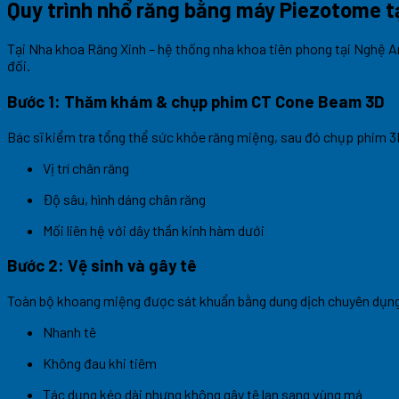
Quy trình nhổ răng bằng máy Piezotome t
Tại Nha khoa Răng Xinh – hệ thống nha khoa tiên phong tại Nghệ A
đối.
Bước 1: Thăm khám & chụp phim CT Cone Beam 3D
Bác sĩ kiểm tra tổng thể sức khỏe răng miệng, sau đó chụp phim 3
Vị trí chân răng
Độ sâu, hình dáng chân răng
Mối liên hệ với dây thần kinh hàm dưới
Bước 2: Vệ sinh và gây tê
Toàn bộ khoang miệng được sát khuẩn bằng dung dịch chuyên dụng.
Nhanh tê
Không đau khi tiêm
Tác dụng kéo dài nhưng không gây tê lan sang vùng má