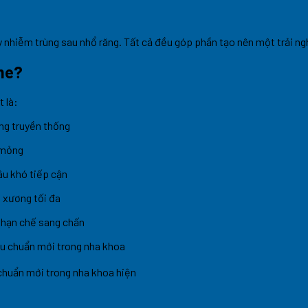
y nhiễm trùng sau nhổ răng. Tất cả đều góp phần tạo nên một trải n
me?
 là:
ng truyền thống
 mỏng
âu khó tiếp cận
n xương tối đa
 hạn chế sang chấn
chuẩn mới trong nha khoa hiện