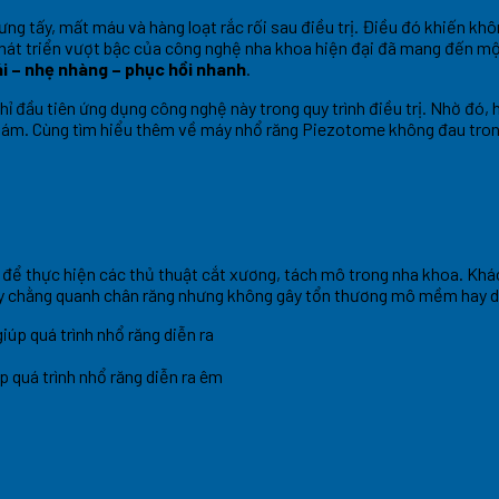
ng tấy, mất máu và hàng loạt rắc rối sau điều trị. Điều đó khiến khô
sự phát triển vượt bậc của công nghệ nha khoa hiện đại đã mang đến 
i – nhẹ nhàng – phục hồi nhanh
.
hỉ đầu tiên ứng dụng công nghệ này trong quy trình điều trị. Nhờ đó
hám. Cùng tìm hiểu thêm về máy nhổ răng Piezotome không đau trong
o để thực hiện các thủ thuật cắt xương, tách mô trong nha khoa. Khá
dây chằng quanh chân răng nhưng không gây tổn thương mô mềm hay d
 quá trình nhổ răng diễn ra êm