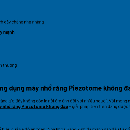
ch dây chằng nhẹ nhàng
ẩy mạnh
nh thương
ứng dụng máy nhổ răng Piezotome không đa
răng giờ đây không còn là nỗi ám ảnh đối với nhiều người. Với mong 
y nhổ răng Piezotome không đau
– giải pháp tiên tiến đang được t
iệu quả và độ an toàn, Nha khoa Răng Xinh đã mạnh dạn đầu tư đồng 