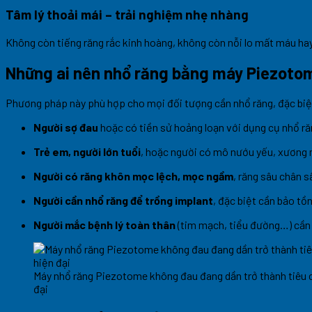
Tâm lý thoải mái – trải nghiệm nhẹ nhàng
Không còn tiếng răng rắc kinh hoàng, không còn nỗi lo mất máu ha
Những ai nên nhổ răng bằng máy Piezoto
Phương pháp này phù hợp cho mọi đối tượng cần nhổ răng, đặc biệt
Người sợ đau
hoặc có tiền sử hoảng loạn với dụng cụ nhổ ră
Trẻ em, người lớn tuổi
, hoặc người có mô nướu yếu, xương
Người có răng khôn mọc lệch, mọc ngầm
, răng sâu chân s
Người cần nhổ răng để trồng implant
, đặc biệt cần bảo tồ
Người mắc bệnh lý toàn thân
(tim mạch, tiểu đường…) cần
Máy nhổ răng Piezotome không đau đang dần trở thành tiêu 
đại