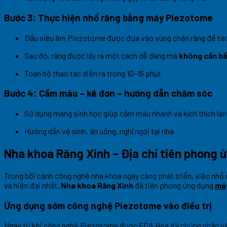
Bước 3: Thực hiện nhổ răng bằng máy Piezotome
Đầu siêu âm Piezotome được đưa vào vùng chân răng để tá
Sau đó, răng được lấy ra một cách dễ dàng mà
không cần b
Toàn bộ thao tác diễn ra trong 10–15 phút
Bước 4: Cầm máu – kê đơn – hướng dẫn chăm sóc
Sử dụng màng sinh học giúp cầm máu nhanh và kích thích là
Hướng dẫn vệ sinh, ăn uống, nghỉ ngơi tại nhà
Nha khoa Răng Xinh – Địa chỉ tiên phong 
Trong bối cảnh công nghệ nha khoa ngày càng phát triển, việc nhổ 
và hiện đại nhất,
Nha khoa Răng Xinh
đã tiên phong ứng dụng
má
Ứng dụng sớm công nghệ Piezotome vào điều trị
Ngay từ khi công nghệ Piezotome được FDA Hoa Kỳ chứng nhận về h