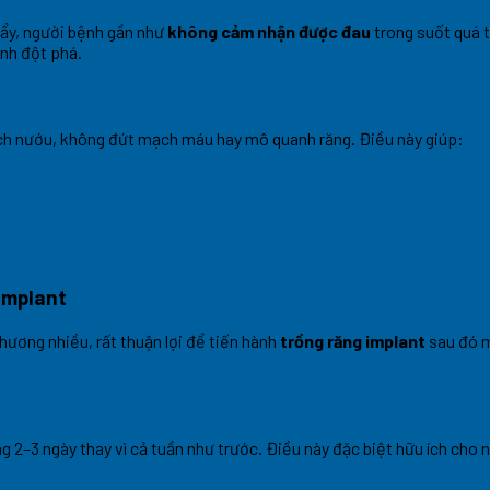
bẩy, người bệnh gần như
không cảm nhận được đau
trong suốt quá t
ính đột phá.
ch nướu, không đứt mạch máu hay mô quanh răng. Điều này giúp:
implant
ương nhiều, rất thuận lợi để tiến hành
trồng răng implant
sau đó m
2–3 ngày thay vì cả tuần như trước. Điều này đặc biệt hữu ích cho n