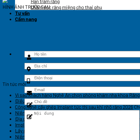
Hàn trám răng
HÌNH ẢNH TRƯỚC SAU
Chăm sóc răng miệng cho thai phụ
Tư vấn
Cẩm nang
Tin tức mới
Vì sao khách hàng Nghệ An chọn phòng khám nha khoa Răng
Điều trị cười hở lợi tại Vinh giá bao nhiêu? Có đau không?
Chứ
Công nghệ cấy ghép Implant tức thì sau khi nhổ răng 2026
Ch
Niềng răng Invisalign tại Nghệ An – Thẩm mỹ kín đáo
Chức năn
Địa chỉ điều trị nha chu chuyên sâu tại Nghệ An
Chức năng bìn
Implant thẩm mỹ phục hồi nụ cười tự nhiên Nghệ An
Chức năn
Lấy cao răng sạch sâu an toàn không đau Nghệ An
Chức năng 
Niềng răng hô móm hiệu quả cao tại Nghệ An
Chức năng bình 