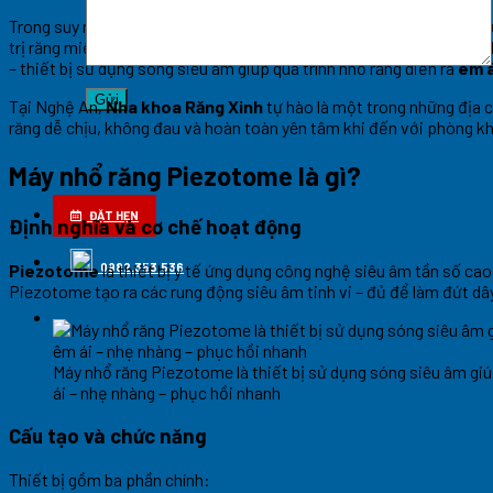
Trong suy nghĩ của nhiều người, nhổ răng đồng nghĩa với đau đớn, sư
trị răng miệng cần thiết – đặc biệt là nhổ răng khôn. Tuy nhiên, 
– thiết bị sử dụng sóng siêu âm giúp quá trình nhổ răng diễn ra
êm á
Tại Nghệ An,
Nha khoa Răng Xinh
tự hào là một trong những địa c
răng dễ chịu, không đau và hoàn toàn yên tâm khi đến với phòng k
Máy nhổ răng Piezotome là gì?
ĐẶT HẸN
Định nghĩa và cơ chế hoạt động
Piezotome
là thiết bị y tế ứng dụng công nghệ siêu âm tần số ca
0982.353.536
Piezotome tạo ra các rung động siêu âm tinh vi – đủ để làm đứt 
Máy nhổ răng Piezotome là thiết bị sử dụng sóng siêu âm giúp
ái – nhẹ nhàng – phục hồi nhanh
Cấu tạo và chức năng
Thiết bị gồm ba phần chính: