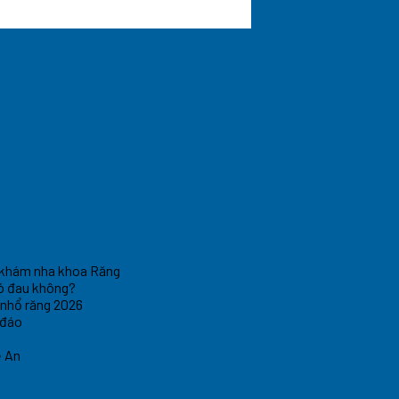
 khám nha khoa Răng
 Có đau không?
 nhổ răng 2026
 đáo
ệ An