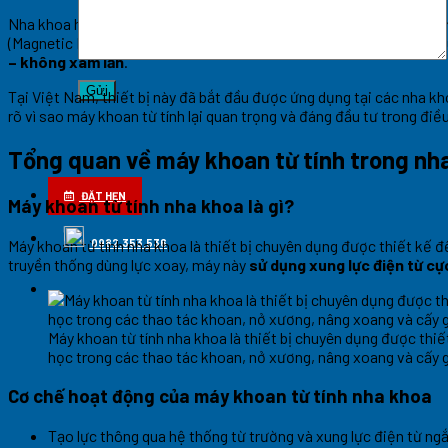
Nha khoa hiện đại không chỉ dừng lại ở điều trị mà còn hướng đến 
(Magnetic Mallet) được xem là một bước tiến công nghệ đột phá, g
– không xâm lấn
.
Tại Việt Nam, thiết bị này đã bắt đầu được ứng dụng tại các nha kh
rõ vì sao máy khoan từ tính lại quan trọng và đáng đầu tư trong điều
Tổng quan về máy khoan từ tính trong nh
ĐẶT HẸN
Máy khoan từ tính nha khoa là gì?
Máy khoan từ tính nha khoa là thiết bị chuyên dụng được thiết kế 
0982.353.536
truyền thống dùng lực xoay, máy này
sử dụng xung lực điện từ c
Máy khoan từ tính nha khoa là thiết bị chuyên dụng được thiế
học trong các thao tác khoan, nở xương, nâng xoang và cấy 
Cơ chế hoạt động của máy khoan từ tính nha khoa
Tạo lực thông qua hệ thống từ trường và xung lực điện từ ngắ