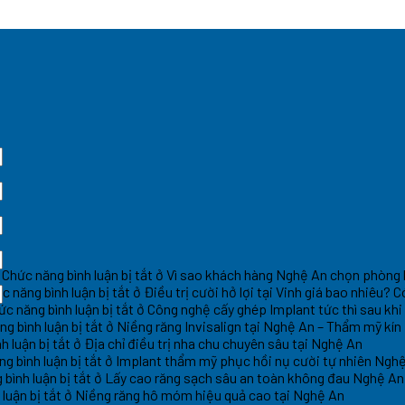
Chức năng bình luận bị tắt
ở Vì sao khách hàng Nghệ An chọn phòng
c năng bình luận bị tắt
ở Điều trị cười hở lợi tại Vinh giá bao nhiêu?
ức năng bình luận bị tắt
ở Công nghệ cấy ghép Implant tức thì sau khi
g bình luận bị tắt
ở Niềng răng Invisalign tại Nghệ An – Thẩm mỹ kín
h luận bị tắt
ở Địa chỉ điều trị nha chu chuyên sâu tại Nghệ An
g bình luận bị tắt
ở Implant thẩm mỹ phục hồi nụ cười tự nhiên Ngh
bình luận bị tắt
ở Lấy cao răng sạch sâu an toàn không đau Nghệ An
luận bị tắt
ở Niềng răng hô móm hiệu quả cao tại Nghệ An