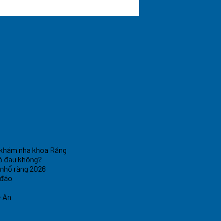
 khám nha khoa Răng
 Có đau không?
 nhổ răng 2026
 đáo
ệ An