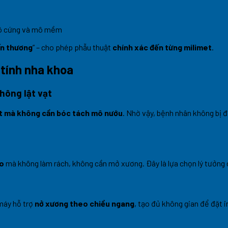
 mô cứng và mô mềm
n thương
” – cho phép phẫu thuật
chính xác đến từng milimet
.
 tính nha khoa
hông lật vạt
ant mà không cần bóc tách mô nướu
. Nhờ vậy, bệnh nhân không bị đ
ao
mà không làm rách, không cần mở xương. Đây là lựa chọn lý tưởng 
máy hỗ trợ
nở xương theo chiều ngang
, tạo đủ không gian để đặt