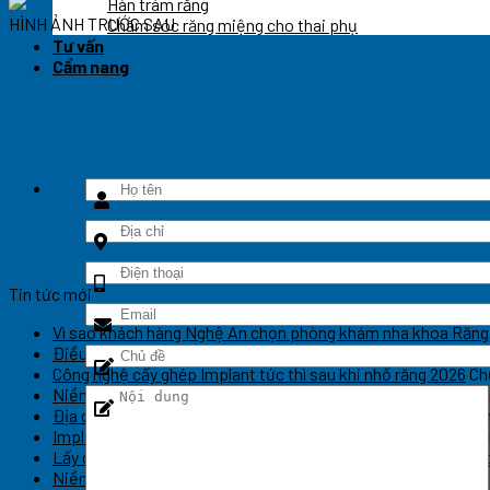
Hàn trám răng
HÌNH ẢNH TRƯỚC SAU
Chăm sóc răng miệng cho thai phụ
Tư vấn
Cẩm nang
Tin tức mới
Vì sao khách hàng Nghệ An chọn phòng khám nha khoa Răng
Điều trị cười hở lợi tại Vinh giá bao nhiêu? Có đau không?
Chứ
Công nghệ cấy ghép Implant tức thì sau khi nhổ răng 2026
Ch
Niềng răng Invisalign tại Nghệ An – Thẩm mỹ kín đáo
Chức năn
Địa chỉ điều trị nha chu chuyên sâu tại Nghệ An
Chức năng bìn
Implant thẩm mỹ phục hồi nụ cười tự nhiên Nghệ An
Chức năn
Lấy cao răng sạch sâu an toàn không đau Nghệ An
Chức năng 
Niềng răng hô móm hiệu quả cao tại Nghệ An
Chức năng bình 