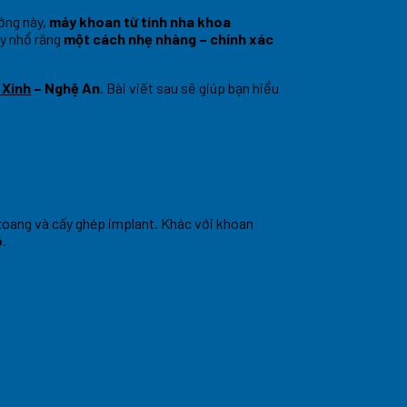
ướng này,
máy khoan từ tính nha khoa
ay nhổ răng
một cách nhẹ nhàng – chính xác
 Xinh
– Nghệ An
. Bài viết sau sẽ giúp bạn hiểu
 xoang và cấy ghép implant. Khác với khoan
ô
.