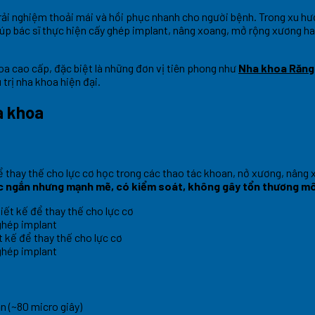
trải nghiệm thoải mái và hồi phục nhanh cho người bệnh. Trong xu h
iúp bác sĩ thực hiện cấy ghép implant, nâng xoang, mở rộng xương h
oa cao cấp, đặc biệt là những đơn vị tiên phong như
Nha khoa Răng
 trị nha khoa hiện đại.
a khoa
để thay thế cho lực cơ học trong các thao tác khoan, nở xương, nâng
ực ngắn nhưng mạnh mẽ, có kiểm soát, không gây tổn thương m
t kế để thay thế cho lực cơ
ghép implant
n (~80 micro giây)