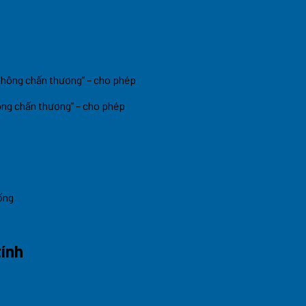
t
ông chấn thương” – cho phép
ống
tính