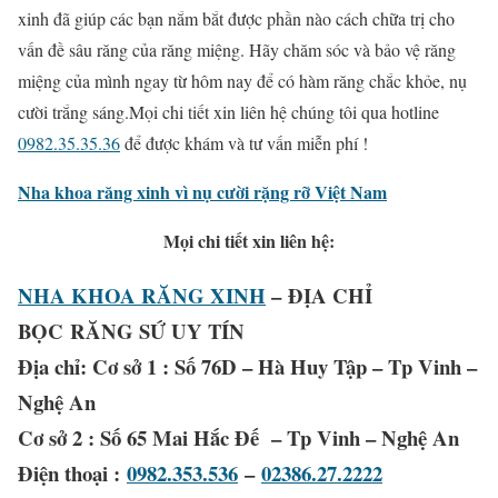
xinh đã giúp các bạn nắm bắt được phần nào cách chữa trị cho
vấn đề sâu răng của răng miệng. Hãy chăm sóc và bảo vệ răng
miệng của mình ngay từ hôm nay để có hàm răng chắc khỏe, nụ
cười trắng sáng.Mọi chi tiết xin liên hệ chúng tôi qua hotline
0982.35.35.36
để được khám và tư vấn miễn phí !
Nha khoa răng xinh vì nụ cười rặng rỡ Việt Nam
Mọi chi tiết xin liên hệ:
NHA KHOA RĂNG XINH
– ĐỊA CHỈ
BỌC RĂNG SỨ UY TÍN
Địa chỉ: Cơ sở 1 : Số 76D – Hà Huy Tập – Tp Vinh –
Nghệ An
Cơ sở 2 : Số 65 Mai Hắc Đế – Tp Vinh – Nghệ An
Điện thoại :
0982.353.536
–
02386.27.2222