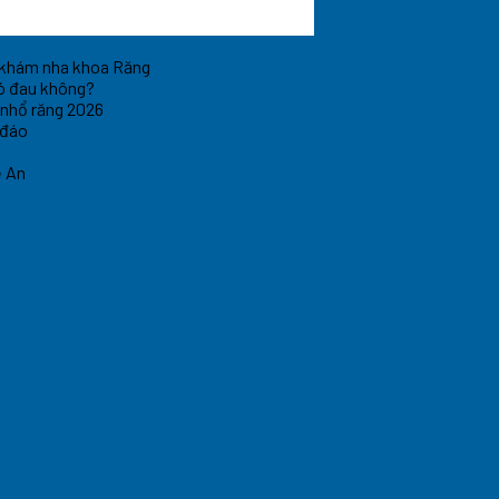
 khám nha khoa Răng
 Có đau không?
 nhổ răng 2026
 đáo
ệ An