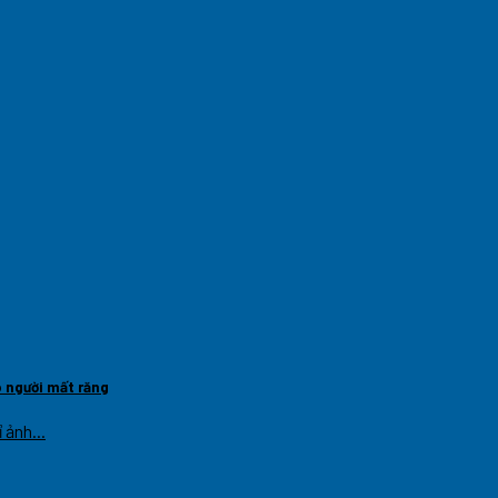
o người mất răng
 ảnh...