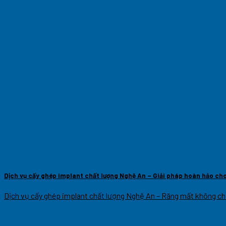
Dịch vụ cấy ghép implant chất lượng Nghệ An – Giải pháp hoàn hảo ch
Dịch vụ cấy ghép implant chất lượng Nghệ An – Răng mất không chỉ