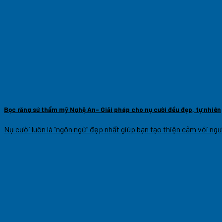
Bọc răng sứ thẩm mỹ Nghệ An- Giải pháp cho nụ cười đều đẹp, tự nhiên
Nụ cười luôn là “ngôn ngữ” đẹp nhất giúp bạn tạo thiện cảm với ngườ