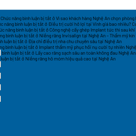
Chức năng bình luận bị tắt
ở Vì sao khách hàng Nghệ An chọn phòng
c năng bình luận bị tắt
ở Điều trị cười hở lợi tại Vinh giá bao nhiêu?
ức năng bình luận bị tắt
ở Công nghệ cấy ghép Implant tức thì sau khi
g bình luận bị tắt
ở Niềng răng Invisalign tại Nghệ An – Thẩm mỹ kín
h luận bị tắt
ở Địa chỉ điều trị nha chu chuyên sâu tại Nghệ An
g bình luận bị tắt
ở Implant thẩm mỹ phục hồi nụ cười tự nhiên Ngh
bình luận bị tắt
ở Lấy cao răng sạch sâu an toàn không đau Nghệ An
luận bị tắt
ở Niềng răng hô móm hiệu quả cao tại Nghệ An