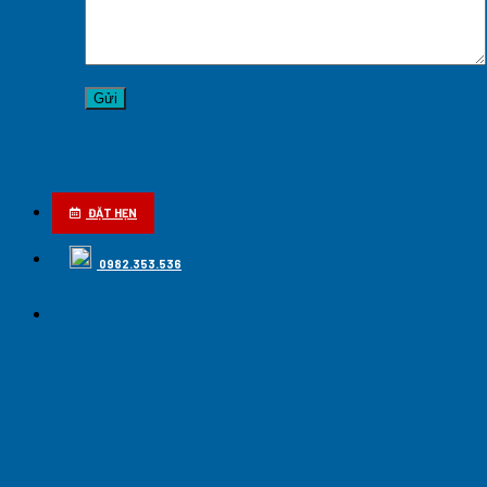
ĐẶT HẸN
0982.353.536