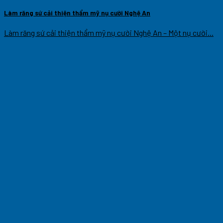
Làm răng sứ cải thiện thẩm mỹ nụ cười Nghệ An
Làm răng sứ cải thiện thẩm mỹ nụ cười Nghệ An – Một nụ cười...