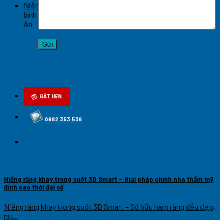
Niềng răng hô móm hiệu quả cao tại Nghệ An
Chức năng
bình luận bị tắt
ở Niềng răng hô móm hiệu quả cao tại Nghệ
An
ĐẶT HẸN
0982.353.536
Niềng răng khay trong suốt 3D Smart – Giải pháp chỉnh nha thẩm mỹ
đỉnh cao thời đại số
Niềng răng khay trong suốt 3D Smart – Sở hữu hàm răng đều đẹp,
nụ...