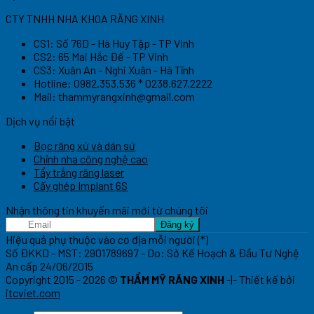
CTY TNHH NHA KHOA RĂNG XINH
CS1: Số 76D - Hà Huy Tập - TP Vinh
CS2: 65 Mai Hắc Đế - TP Vinh
CS3: Xuân An - Nghi Xuân - Hà Tĩnh
Hotline: 0982.353.536 * 0238.627.2222
Mail:
thammyrangxinh@gmail.com
Dịch vụ nổi bật
Bọc răng xứ và dán sứ
Chỉnh nha công nghệ cao
Tẩy trắng răng laser
Cấy ghép Implant 6S
Nhận thông tin khuyến mãi mới từ chúng tôi
Hiệu quả phụ thuộc vào cơ địa mỗi người (*)
Số ĐKKD - MST: 2901789697 - Do: Sở Kế Hoạch & Đầu Tư Nghệ
An cấp 24/06/2015
Copyright 2015 - 2026 ©
THẨM MỸ RĂNG XINH
-|- Thiết kế bởi
itcviet.com