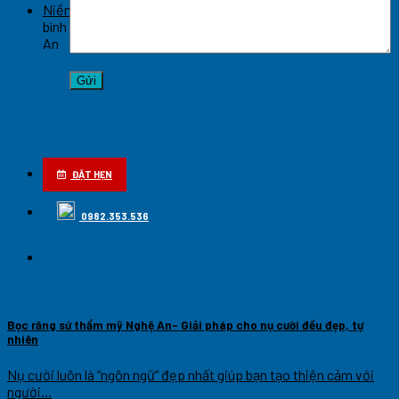
Niềng răng hô móm hiệu quả cao tại Nghệ An
Chức năng
bình luận bị tắt
ở Niềng răng hô móm hiệu quả cao tại Nghệ
An
ĐẶT HẸN
0982.353.536
Bọc răng sứ thẩm mỹ Nghệ An- Giải pháp cho nụ cười đều đẹp, tự
nhiên
Nụ cười luôn là “ngôn ngữ” đẹp nhất giúp bạn tạo thiện cảm với
người...