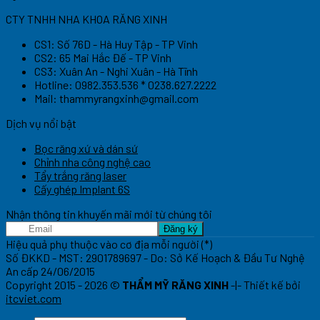
CTY TNHH NHA KHOA RĂNG XINH
CS1: Số 76D - Hà Huy Tập - TP Vinh
CS2: 65 Mai Hắc Đế - TP Vinh
CS3: Xuân An - Nghi Xuân - Hà Tĩnh
Hotline: 0982.353.536 * 0238.627.2222
Mail:
thammyrangxinh@gmail.com
Dịch vụ nổi bật
Bọc răng xứ và dán sứ
Chỉnh nha công nghệ cao
Tẩy trắng răng laser
Cấy ghép Implant 6S
Nhận thông tin khuyến mãi mới từ chúng tôi
Hiệu quả phụ thuộc vào cơ địa mỗi người (*)
Số ĐKKD - MST: 2901789697 - Do: Sở Kế Hoạch & Đầu Tư Nghệ
An cấp 24/06/2015
Copyright 2015 - 2026 ©
THẨM MỸ RĂNG XINH
-|- Thiết kế bởi
itcviet.com