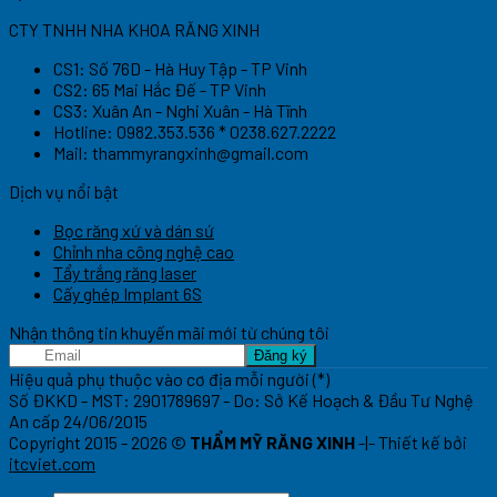
CTY TNHH NHA KHOA RĂNG XINH
CS1: Số 76D - Hà Huy Tập - TP Vinh
CS2: 65 Mai Hắc Đế - TP Vinh
CS3: Xuân An - Nghi Xuân - Hà Tĩnh
Hotline: 0982.353.536 * 0238.627.2222
Mail:
thammyrangxinh@gmail.com
Dịch vụ nổi bật
Bọc răng xứ và dán sứ
Chỉnh nha công nghệ cao
Tẩy trắng răng laser
Cấy ghép Implant 6S
Nhận thông tin khuyến mãi mới từ chúng tôi
Hiệu quả phụ thuộc vào cơ địa mỗi người (*)
Số ĐKKD - MST: 2901789697 - Do: Sở Kế Hoạch & Đầu Tư Nghệ
An cấp 24/06/2015
Copyright 2015 - 2026 ©
THẨM MỸ RĂNG XINH
-|- Thiết kế bởi
itcviet.com