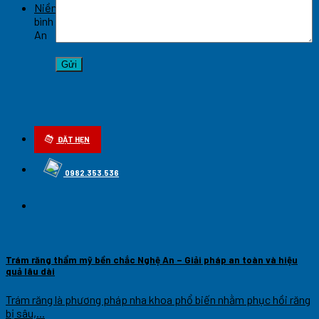
Niềng răng hô móm hiệu quả cao tại Nghệ An
Chức năng
bình luận bị tắt
ở Niềng răng hô móm hiệu quả cao tại Nghệ
An
ĐẶT HẸN
0982.353.536
Trám răng thẩm mỹ bền chắc Nghệ An – Giải pháp an toàn và hiệu
quả lâu dài
Trám răng là phương pháp nha khoa phổ biến nhằm phục hồi răng
bị sâu,...