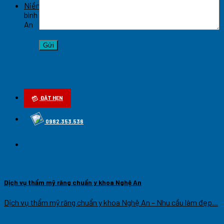
Niềng răng hô móm hiệu quả cao tại Nghệ An
Chức năng
bình luận bị tắt
ở Niềng răng hô móm hiệu quả cao tại Nghệ
An
ĐẶT HẸN
0982.353.536
Dịch vụ thẩm mỹ răng chuẩn y khoa Nghệ An
Dịch vụ thẩm mỹ răng chuẩn y khoa Nghệ An – Nhu cầu làm đẹp...