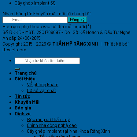
Cấy ghép Implant 6S
Nhận thông tin khuyến mãi mới từ chúng tôi
Hiệu quả phụ thuộc vào cơ địa mỗi người (*)
Số ĐKKD - MST: 2901789697 - Do: Sở Kế Hoạch & Đầu Tư Nghệ
An cấp 24/06/2015
Copyright 2015 - 2026 ©
THẨM MỸ RĂNG XINH
-|- Thiết kế bởi
itcviet.com
Trang chủ
Giới thiệu
Về phòng khám
Cơ sở vật chất
Tin tức
Khuyến Mãi
Báo giá
Dịch vụ
Bọc răng sứ thẩm mỹ
Chỉnh nha công nghệ cao
Cấy ghép Implant tại Nha Khoa Răng Xinh
Tẩy trắng răng Laser