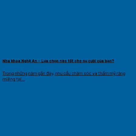
Nha khoa Nghệ An – Lựa chọn nào tốt cho nụ cười của bạn?
Trong những năm gần đây, nhu cầu chăm sóc và thẩm mỹ răng
miệng tại...