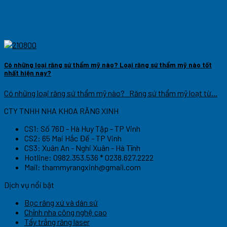
Có những loại răng sứ thẩm mỹ nào? Loại răng sứ thẩm mỹ nào tốt
nhất hiện nay?
Có những loại răng sứ thẩm mỹ nào? Răng sứ thẩm mỹ loạt từ...
CTY TNHH NHA KHOA RĂNG XINH
CS1: Số 76D - Hà Huy Tập - TP Vinh
CS2: 65 Mai Hắc Đế - TP Vinh
CS3: Xuân An - Nghi Xuân - Hà Tĩnh
Hotline: 0982.353.536 * 0238.627.2222
Mail:
thammyrangxinh@gmail.com
Dịch vụ nổi bật
Bọc răng xứ và dán sứ
Chỉnh nha công nghệ cao
Tẩy trắng răng laser