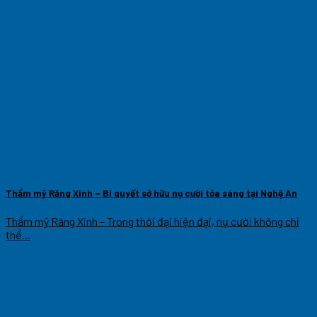
Thẩm mỹ Răng Xinh – Bí quyết sở hữu nụ cười tỏa sáng tại Nghệ An
Thẩm mỹ Răng Xinh – Trong thời đại hiện đại, nụ cười không chỉ
thể...