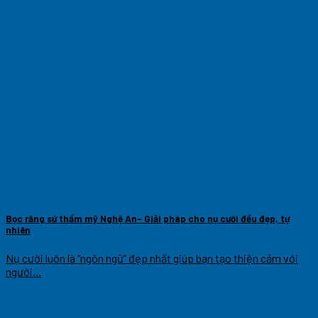
Bọc răng sứ thẩm mỹ Nghệ An- Giải pháp cho nụ cười đều đẹp, tự
nhiên
Nụ cười luôn là “ngôn ngữ” đẹp nhất giúp bạn tạo thiện cảm với
người...