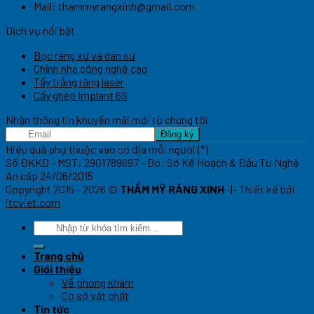
Mail:
thammyrangxinh@gmail.com
Dịch vụ nổi bật
Bọc răng xứ và dán sứ
Chỉnh nha công nghệ cao
Tẩy trắng răng laser
Cấy ghép Implant 6S
Nhận thông tin khuyến mãi mới từ chúng tôi
Hiệu quả phụ thuộc vào cơ địa mỗi người (*)
Số ĐKKD - MST: 2901789697 - Do: Sở Kế Hoạch & Đầu Tư Nghệ
An cấp 24/06/2015
Copyright 2015 - 2026 ©
THẨM MỸ RĂNG XINH
-|- Thiết kế bởi
itcviet.com
Trang chủ
Giới thiệu
Về phòng khám
Cơ sở vật chất
Tin tức