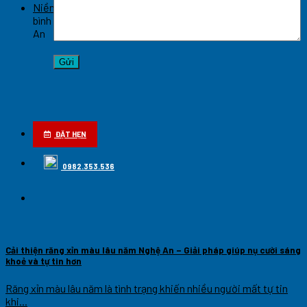
Niềng răng hô móm hiệu quả cao tại Nghệ An
Chức năng
bình luận bị tắt
ở Niềng răng hô móm hiệu quả cao tại Nghệ
An
ĐẶT HẸN
0982.353.536
Cải thiện răng xỉn màu lâu năm Nghệ An – Giải pháp giúp nụ cười sáng
khoẻ và tự tin hơn
Răng xỉn màu lâu năm là tình trạng khiến nhiều người mất tự tin
khi...