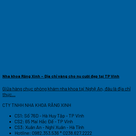
Nha khoa Răng Xinh – Địa chỉ vàng cho nụ cười đẹp tại TP Vinh
Giữa hàng chục phòng khám nha khoa tại Nghệ An, đâu là địa chỉ
thực...
CTY TNHH NHA KHOA RĂNG XINH
CS1: Số 76D - Hà Huy Tập - TP Vinh
CS2: 65 Mai Hắc Đế - TP Vinh
CS3: Xuân An - Nghi Xuân - Hà Tĩnh
Hotline: 0982.353.536 * 0238.627.2222