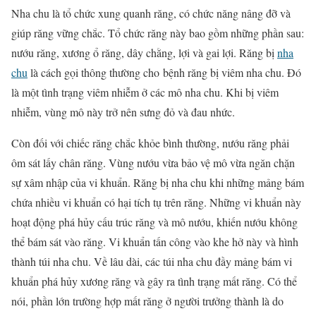
Nha chu là tổ chức xung quanh răng, có chức năng nâng đỡ và
giúp răng vững chắc. Tổ chức răng này bao gồm những phần sau:
nướu răng, xương ổ răng, dây chằng, lợi và gai lợi. Răng bị
nha
chu
là cách gọi thông thường cho bệnh răng bị viêm nha chu. Đó
là một tình trạng viêm nhiễm ở các mô nha chu. Khi bị viêm
nhiễm, vùng mô này trở nên sưng đỏ và đau nhức.
Còn đối với chiếc răng chắc khỏe bình thường, nướu răng phải
ôm sát lấy chân răng. Vùng nướu vừa bảo vệ mô vừa ngăn chặn
sự xâm nhập của vi khuẩn. Răng bị nha chu khi những mảng bám
chứa nhiều vi khuẩn có hại tích tụ trên răng. Những vi khuẩn này
hoạt động phá hủy cấu trúc răng và mô nướu, khiến nướu không
thể bám sát vào răng. Vi khuẩn tấn công vào khe hở này và hình
thành túi nha chu. Về lâu dài, các túi nha chu đầy mảng bám vi
khuẩn phá hủy xương răng và gây ra tình trạng mất răng. Có thể
nói, phần lớn trường hợp mất răng ở người trưởng thành là do