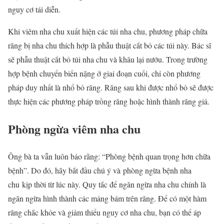
nguy cơ tái diễn.
Khi viêm nha chu xuất hiện các túi nha chu, phương pháp chữa
răng bị nha chu thích hợp là phẫu thuật cắt bỏ các túi này. Bác sĩ
sẽ phẫu thuật cắt bỏ túi nha chu và khâu lại nướu. Trong trường
hợp bệnh chuyển biến nặng ở giai đoạn cuối, chỉ còn phương
pháp duy nhất là nhổ bỏ răng. Răng sau khi được nhổ bỏ sẽ được
thực hiện các phương pháp trồng răng hoặc hình thành răng giả.
Phòng ngừa viêm nha chu
Ông bà ta vẫn luôn bảo rằng: “Phòng bệnh quan trọng hơn chữa
bệnh”. Do đó, hãy bắt đầu chú ý và phòng ngừa bệnh nha
chu kịp thời từ lúc này. Quy tắc để ngăn ngừa nha chu chính là
ngăn ngừa hình thành các mảng bám trên răng. Để có một hàm
răng chắc khỏe và giảm thiểu nguy cơ nha chu, bạn có thể áp