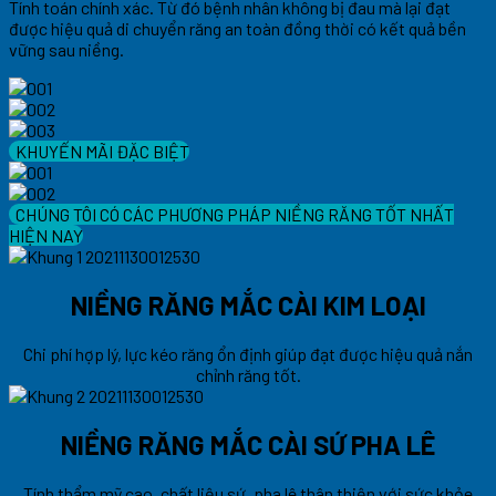
Tính toán chính xác. Từ đó bệnh nhân không bị đau mà lại đạt
được hiệu quả di chuyển răng an toàn đồng thời có kết quả bền
vững sau niềng.
KHUYẾN MÃI ĐẶC BIỆT
CHÚNG TÔI CÓ CÁC PHƯƠNG PHÁP NIỀNG RĂNG TỐT NHẤT
HIỆN NAY
NIỀNG RĂNG MẮC CÀI KIM LOẠI
Chi phí hợp lý, lực kéo răng ổn định giúp đạt được hiệu quả nắn
chỉnh răng tốt.
NIỀNG RĂNG MẮC CÀI SỨ PHA LÊ
Tính thẩm mỹ cao, chất liệu sứ, pha lê thân thiện với sức khỏe