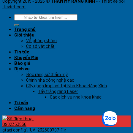
Copyright 2015 - 2026 ©
THẨM MỸ RĂNG XINH
-|- Thiết kế bởi
itcviet.com
Trang chủ
Giới thiệu
Về phòng khám
Cơ sở vật chất
Tin tức
Khuyến Mãi
Báo giá
Dịch vụ
Bọc răng sứ thẩm mỹ
Chỉnh nha công nghệ cao
Cấy ghép Implant tại Nha Khoa Răng Xinh
Tẩy trắng răng Laser
Các dịch vụ nha khoa khác
Tư vấn
Cẩm nang
0982353536
gtag('config', 'UA-232809797-1');