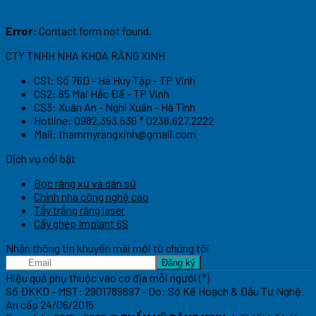
Error:
Contact form not found.
CTY TNHH NHA KHOA RĂNG XINH
CS1: Số 76D - Hà Huy Tập - TP Vinh
CS2: 65 Mai Hắc Đế - TP Vinh
CS3: Xuân An - Nghi Xuân - Hà Tĩnh
Hotline: 0982.353.536 * 0238.627.2222
Mail:
thammyrangxinh@gmail.com
Dịch vụ nổi bật
Bọc răng xứ và dán sứ
Chỉnh nha công nghệ cao
Tẩy trắng răng laser
Cấy ghép Implant 6S
Nhận thông tin khuyến mãi mới từ chúng tôi
Hiệu quả phụ thuộc vào cơ địa mỗi người (*)
Số ĐKKD - MST: 2901789697 - Do: Sở Kế Hoạch & Đầu Tư Nghệ
An cấp 24/06/2015