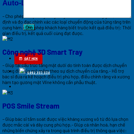
Auto-Lign
– Cho phép mô phỏng cung răng theo 3 chiều không gian, xác
định và đo đạc chính xác các loại chuyển động của từng răng trên
cung hàm.- Cho phép khách hàng biết trước kết quả điều trị: Thời
gian điều trị, kết quả cuối cùng đạt được.
Công nghệ 3D Smart Tray
ĐẶT HẸN
– Giúp tái cấu trúc tầng mặt dưới do tính toán được dịch chuyển
tương đối của mô mềm theo sự dịch chuyển của răng.- Hỗ trợ
0982.353.536
bác sĩ đưa ra kế hoạch điều trị phù hợp, điều chỉnh răng và xương
hàm tạo gương mặt Vline không cần phẫu thuật.
POS Smile Stream
– Giúp bác sĩ tầm soát được việc kháng xương vỏ từ đó lựa chọn
được mắc cài và dây cung phù hợp.- Giúp cá nhân hoá, hạn chế
những biến chứng xảy ra trong quá trình điều trị thông qua việc: