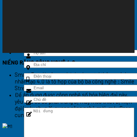
Hàn trám răng
Chăm sóc răng miệng cho thai phụ
Tư vấn
Cẩm nang
NIỀNG RĂNG CÔNG NGHỆ 4.0
Smart Tray là công nghệ áp dụng trí thông minh
nhân tạo 4.0 là tổ hợp của bộ ba công nghệ : Smile
Stream, Webcep và Autolign.
Để áp dụng được công nghệ số hóa hiện đại này,
yêu cầu cơ sở phải trang bị máy móc thiết bị hiện
đại (máy chụp X-quang công nghệ mới, máy Scan
cung hàm) và bác sĩ có tay nghề chuyên môn cao.