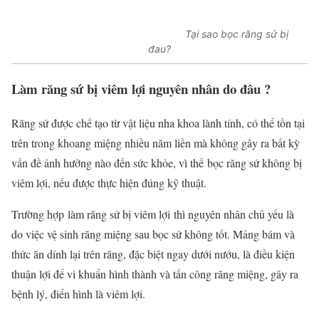
Tại sao bọc răng sứ bị
đau?
Làm răng sứ bị viêm lợi nguyên nhân do đâu ?
Răng sứ được chế tạo từ vật liệu nha khoa lành tính, có thể tồn tại
trên trong khoang miệng nhiều năm liền mà không gây ra bất kỳ
vấn đề ảnh hưởng nào đến sức khỏe, vì thế bọc răng sứ không bị
viêm lợi, nếu được thực hiện đúng kỹ thuật.
Trường hợp làm răng sứ bị viêm lợi thì nguyên nhân chủ yếu là
do việc vệ sinh răng miệng sau bọc sứ không tốt. Mảng bám và
thức ăn dính lại trên răng, đặc biệt ngay dưới nướu, là điều kiện
thuận lợi để vi khuẩn hình thành và tấn công răng miệng, gây ra
bệnh lý, điển hình là viêm lợi.