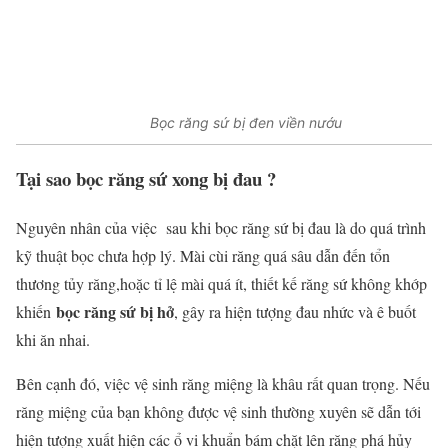
Bọc răng sứ bị đen viền nướu
Tại sao bọc răng sứ xong bị đau ?
Nguyên nhân của việc sau khi bọc răng sứ bị đau là do quá trình
kỹ thuật bọc chưa hợp lý. Mài cùi răng quá sâu dẫn đến tổn
thương tủy răng,hoặc tỉ lệ mài quá ít, thiết kế răng sứ không khớp
bọc răng sứ bị hở
khiến
, gây ra hiện tượng đau nhức và ê buốt
khi ăn nhai.
Bên cạnh đó, việc vệ sinh răng miệng là khâu rất quan trọng. Nếu
răng miệng của bạn không được vệ sinh thường xuyên sẽ dẫn tới
hiện tượng xuất hiện các ổ vi khuẩn bám chặt lên răng phá hủy